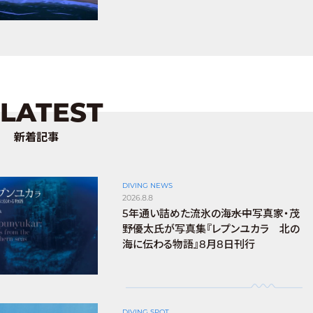
LATEST
新着記事
DIVING NEWS
2026.8.8
5年通い詰めた流氷の海――水中写真家・茂
野優太氏が写真集『レプンユカラ 北の
海に伝わる物語』8月8日刊行
DIVING SPOT