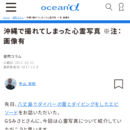
Home
>
徒然コラム
>
沖縄で撮れてしまった心霊写真 ※注：画像有
沖縄で撮れてしまった心霊写真 ※注：
画像有
徒然コラム
公開日：
2011.10.31
最終更新日：
2017.12.8
寺山 英樹
先日、
八丈島でダイバーの霊とダイビングをしたエピ
ソード
をお話いただいた、
GSみさとさんに、今回は心霊写真について紹介してい
ただこうと思います。