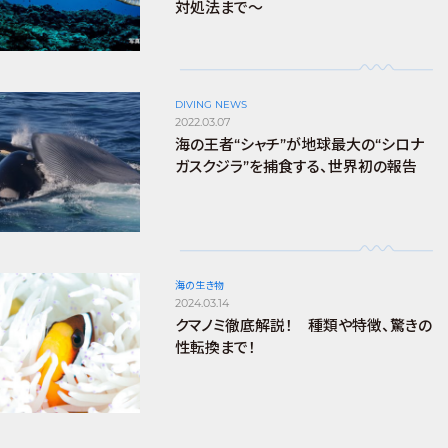
対処法まで～
DIVING NEWS
2022.03.07
海の王者“シャチ”が地球最大の“シロナ
ガスクジラ”を捕食する、世界初の報告
海の生き物
2024.03.14
クマノミ徹底解説！ 種類や特徴、驚きの
性転換まで！