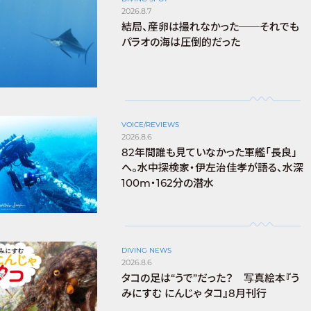
2026.8.7
結局、産卵は撮れなかった──それでも
パラオの海は圧倒的だった
VOICE/REVIEWS
2026.8.6
82年間誰も見ていなかった軍艦「長良」
へ。水中探検家・伊左治佳孝が語る、水深
100m・162分の潜水
DIVING NEWS
2026.8.6
タコの足は“うで”だった？ 写真絵本『う
みにすむ にんじゃ タコ』8月刊行