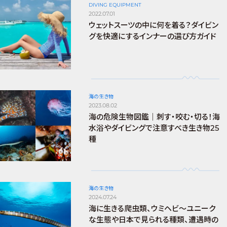
DIVING EQUIPMENT
2022.07.01
ウェットスーツの中に何を着る？ダイビン
グを快適にするインナーの選び方ガイド
海の生き物
2023.08.02
海の危険生物図鑑｜刺す・咬む・切る！海
水浴やダイビングで注意すべき生き物25
種
海の生き物
2024.07.24
海に生きる爬虫類、ウミヘビ～ユニーク
な生態や日本で見られる種類、遭遇時の