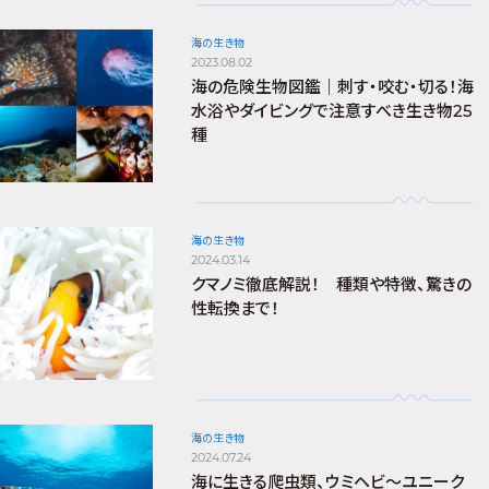
海の生き物
2023.08.02
海の危険生物図鑑｜刺す・咬む・切る！海
水浴やダイビングで注意すべき生き物25
種
海の生き物
2024.03.14
クマノミ徹底解説！ 種類や特徴、驚きの
性転換まで！
海の生き物
2024.07.24
海に生きる爬虫類、ウミヘビ～ユニーク