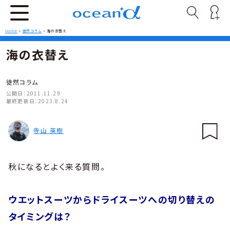
Home
>
徒然コラム
>
海の衣替え
海の衣替え
徒然コラム
公開日：
2011.11.29
最終更新日：
2023.8.24
寺山 英樹
秋になるとよく来る質問。
ウエットスーツからドライスーツへの切り替えの
タイミングは？