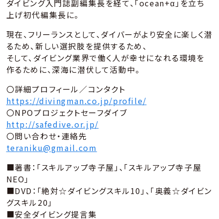
ダイビング入門誌副編集長を経て、「ocean+α」を立ち
上げ初代編集長に。
現在、フリーランスとして、ダイバーがより安全に楽しく潜
るため、新しい選択肢を提供するため、
そして、ダイビング業界で働く人が幸せになれる環境を
作るために、深海に潜伏して活動中。
〇詳細プロフィール／コンタクト
https://divingman.co.jp/profile/
〇NPOプロジェクトセーフダイブ
http://safedive.or.jp/
〇問い合わせ・連絡先
teraniku@gmail.com
■著書：「スキルアップ寺子屋」、「スキルアップ寺子屋
NEO」
■DVD：「絶対☆ダイビングスキル10」、「奥義☆ダイビン
グスキル20」
■安全ダイビング提言集