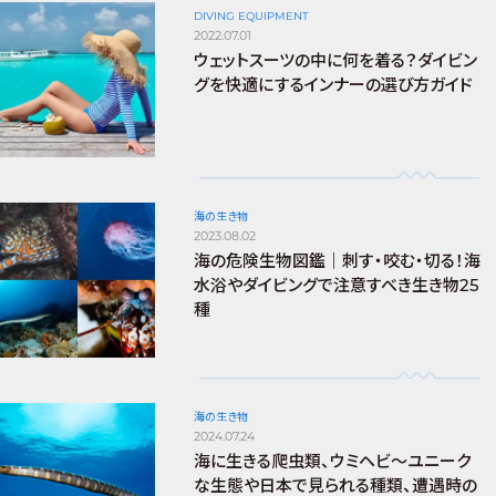
DIVING EQUIPMENT
2022.07.01
ウェットスーツの中に何を着る？ダイビン
グを快適にするインナーの選び方ガイド
海の生き物
2023.08.02
海の危険生物図鑑｜刺す・咬む・切る！海
水浴やダイビングで注意すべき生き物25
種
海の生き物
2024.07.24
海に生きる爬虫類、ウミヘビ～ユニーク
な生態や日本で見られる種類、遭遇時の