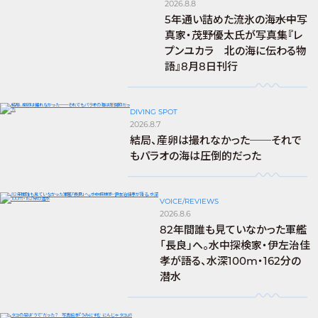
2026.8.8
5年通い詰めた流氷の海――水中写
真家・茂野優太氏が写真集『レ
プンユカラ 北の海に伝わる物
語』8月8日刊行
DIVING SPOT
2026.8.7
結局、産卵は撮れなかった──それで
もパラオの海は圧倒的だった
VOICE/REVIEWS
2026.8.6
82年間誰も見ていなかった軍艦
「長良」へ。水中探検家・伊左治佳
孝が語る、水深100m・162分の
潜水