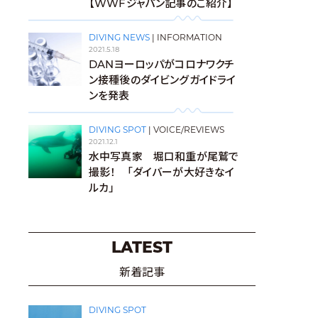
【WWFジャパン記事のご紹介】
DIVING NEWS
|
INFORMATION
2021.5.18
DANヨーロッパがコロナワクチ
ン接種後のダイビングガイドライ
ンを発表
DIVING SPOT
|
VOICE/REVIEWS
2021.12.1
水中写真家 堀口和重が尾鷲で
撮影！ 「ダイバーが大好きなイ
ルカ」
LATEST
新着記事
DIVING SPOT