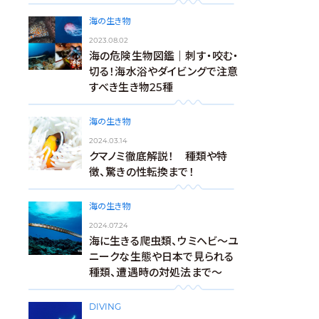
海の生き物
2023.08.02
海の危険生物図鑑｜刺す・咬む・
切る！海水浴やダイビングで注意
すべき生き物25種
海の生き物
2024.03.14
クマノミ徹底解説！ 種類や特
徴、驚きの性転換まで！
海の生き物
2024.07.24
海に生きる爬虫類、ウミヘビ～ユ
ニークな生態や日本で見られる
種類、遭遇時の対処法まで～
DIVING