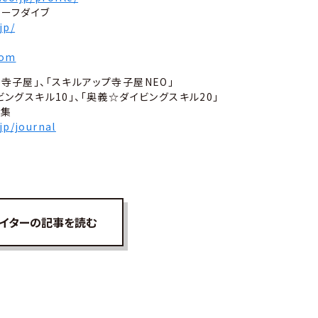
セーフダイブ
jp/
com
寺子屋」、「スキルアップ寺子屋NEO」
ビングスキル10」、「奥義☆ダイビングスキル20」
言集
.jp/journal
イターの記事を読む