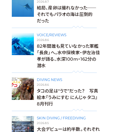
2026.8.7
結局、産卵は撮れなかった──
それでもパラオの海は圧倒的
だった
VOICE/REVIEWS
2026.8.6
82年間誰も見ていなかった軍艦
「長良」へ。水中探検家・伊左治佳
孝が語る、水深100m・162分の
潜水
DIVING NEWS
2026.8.6
タコの足は“うで”だった？ 写真
絵本『うみにすむ にんじゃ タコ』
8月刊行
SKIN DIVING / FREEDIVING
2026.8.5
大会デビューは約半数。それぞれ