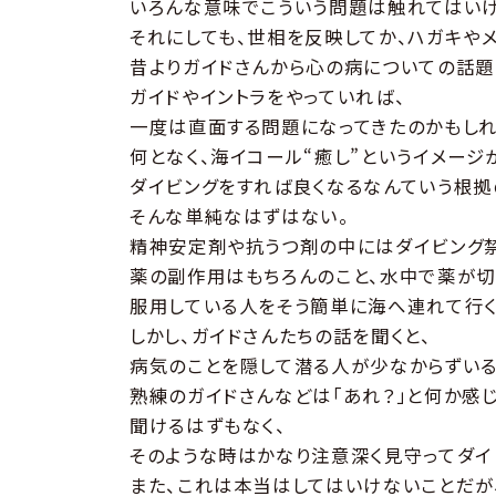
いろんな意味でこういう問題は触れてはいけ
それにしても、世相を反映してか、ハガキや
昔よりガイドさんから心の病についての話題
ガイドやイントラをやっていれば、
一度は直面する問題になってきたのかもしれ
何となく、海イコール“癒し”というイメージ
ダイビングをすれば良くなるなんていう根拠
そんな単純なはずはない。
精神安定剤や抗うつ剤の中にはダイビング禁
薬の副作用はもちろんのこと、水中で薬が切
服用している人をそう簡単に海へ連れて行く
しかし、ガイドさんたちの話を聞くと、
病気のことを隠して潜る人が少なからずいる
熟練のガイドさんなどは「あれ？」と何か感じ
聞けるはずもなく、
そのような時はかなり注意深く見守ってダイ
また、これは本当はしてはいけないことだが