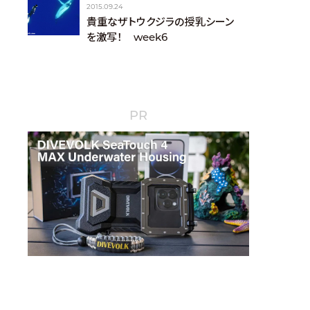
2015.09.24
貴重なザトウクジラの授乳シーン
を激写！ week6
PR