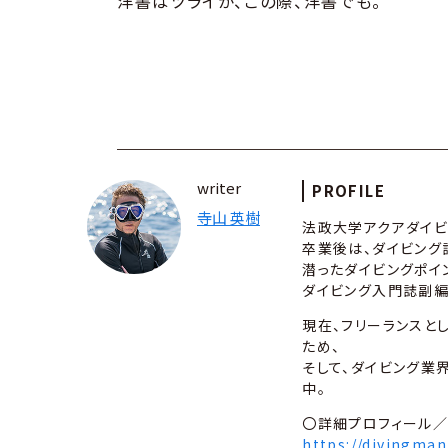
洋書はツライが、この際、洋書でも。
writer
PROFILE
寺山 英樹
法政大学アクアダイビ
卒業後は、ダイビング
潜ったダイビングポイ
ダイビング入門誌副編集
現在、フリーランスと
ため、
そして、ダイビング業
中。
〇詳細プロフィール／
https://divingman.