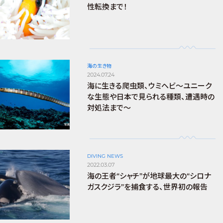
性転換まで！
海の生き物
2024.07.24
海に生きる爬虫類、ウミヘビ～ユニーク
な生態や日本で見られる種類、遭遇時の
対処法まで～
DIVING NEWS
2022.03.07
海の王者“シャチ”が地球最大の“シロナ
ガスクジラ”を捕食する、世界初の報告