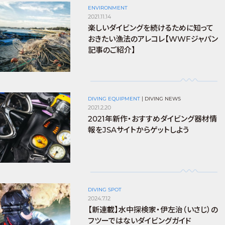
ENVIRONMENT
2021.11.14
楽しいダイビングを続けるために知って
おきたい漁法のアレコレ【WWFジャパン
記事のご紹介】
DIVING EQUIPMENT
|
DIVING NEWS
2021.2.20
2021年新作・おすすめダイビング器材情
報をJSAサイトからゲットしよう
DIVING SPOT
2024.7.12
【新連載】水中探検家・伊左治（いさじ）の
フツーではないダイビングガイド