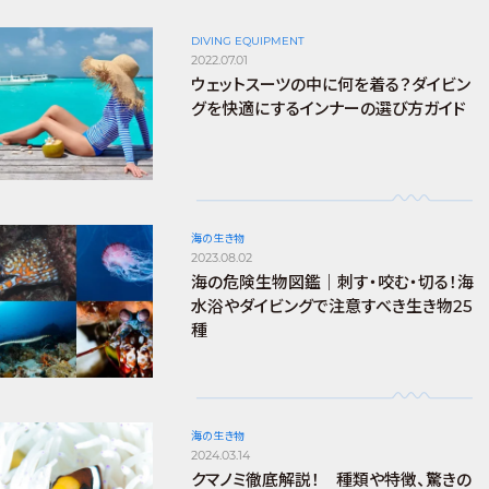
DIVING EQUIPMENT
2022.07.01
ウェットスーツの中に何を着る？ダイビン
グを快適にするインナーの選び方ガイド
海の生き物
2023.08.02
海の危険生物図鑑｜刺す・咬む・切る！海
水浴やダイビングで注意すべき生き物25
種
海の生き物
2024.03.14
クマノミ徹底解説！ 種類や特徴、驚きの