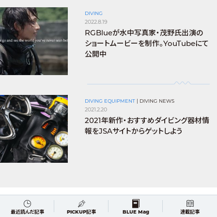
DIVING
2022.8.19
RGBlueが水中写真家・茂野氏出演の
ショートムービーを制作。YouTubeにて
公開中
DIVING EQUIPMENT
|
DIVING NEWS
2021.2.20
2021年新作・おすすめダイビング器材情
報をJSAサイトからゲットしよう
最近読んだ記事
PICKUP記事
BLUE Mag
連載記事