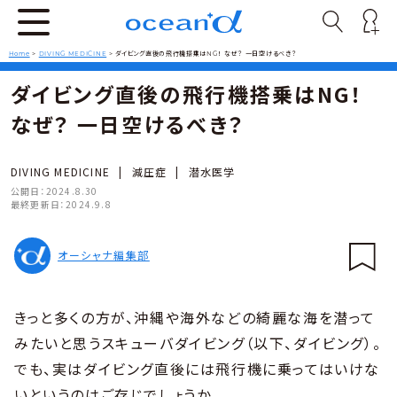
Home
>
DIVING MEDICINE
>
ダイビング直後の飛行機搭乗はNG！ なぜ？ 一日空けるべき？
ダイビング直後の飛行機搭乗はNG！
なぜ？ 一日空けるべき？
DIVING MEDICINE
|
減圧症
|
潜水医学
公開日：
2024.8.30
最終更新日：
2024.9.8
オーシャナ編集部
きっと多くの方が、沖縄や海外などの綺麗な海を潜って
みたいと思うスキューバダイビング（以下、ダイビング）。
でも、実はダイビング直後には飛行機に乗ってはいけな
いというのはご存じでしょうか。