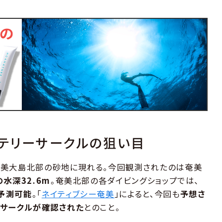
ステリーサークルの狙い目
奄美大島北部の砂地に現れる。今回観測されたのは奄美
水深32.6m
。奄美北部の各ダイビングショップでは、
予測可能
。「
ネイティブシー奄美
」によると、今回も
予想さ
ーサークルが確認された
とのこと。