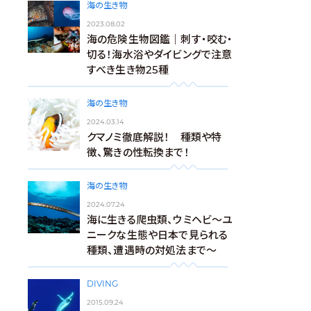
海の生き物
2023.08.02
海の危険生物図鑑｜刺す・咬む・
切る！海水浴やダイビングで注意
すべき生き物25種
海の生き物
2024.03.14
クマノミ徹底解説！ 種類や特
徴、驚きの性転換まで！
海の生き物
2024.07.24
海に生きる爬虫類、ウミヘビ～ユ
ニークな生態や日本で見られる
種類、遭遇時の対処法まで～
DIVING
2015.09.24