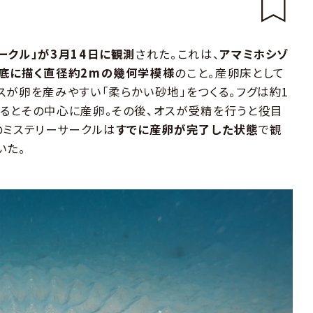
ークル」が3月14日に観測
された。これは、
アマミホシゾ
海底に描く直径約2mの幾何学模様
のこと。産卵床として
スが卵を産みやすい「柔らかい砂地」をつくる。フグは約1
るとその中心に産卵。その後、オスが受精を行うと役目
のミステリーサークルは
すでに産卵が完了した状態
で観
いた。