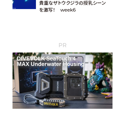
貴重なザトウクジラの授乳シーン
を激写！ week6
PR