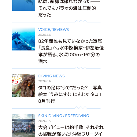
結局、産卵は撮れなかった──
それでもパラオの海は圧倒的
だった
VOICE/REVIEWS
2026.8.6
82年間誰も見ていなかった軍艦
「長良」へ。水中探検家・伊左治佳
孝が語る、水深100m・162分の
潜水
DIVING NEWS
2026.8.6
タコの足は“うで”だった？ 写真
絵本『うみにすむ にんじゃ タコ』
8月刊行
SKIN DIVING / FREEDIVING
2026.8.5
大会デビューは約半数。それぞれ
の挑戦が輝いた「沖縄フリーダイ