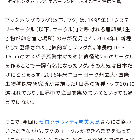
（ダイビングショップ ネバーランド ふるたさん提供写真）
アマミホシゾラフグ（以下、フグ）は、1995年に「ミステ
リーサークル（以下、サークル）」と呼ばれる産卵巣（生
き物が卵を産む場所）のみが発見され、2014年に新種
として登録された比較的新しいフグだ。体長約10〜
15cmのオスが子孫繁栄のために直径約2mのサークル
を作ることで一躍有名になったフグ。その人気は日本だ
けにとどまらず、2015年米ニューヨーク州立大・国際
生物種探査研究所が実施した「世界の新種トップ10」に
選ばれており、世界中で注目を集めているといっても過
言ではない。
そこで、今回は
ゼログラヴィティ奄美大島
さんにご協力
いただきながら、フグのサークルができるまでを追って
いこうと思う。どんな場所に、どのような過程で作り上げ