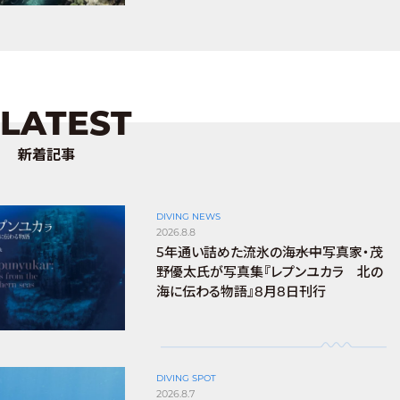
LATEST
新着記事
DIVING NEWS
2026.8.8
5年通い詰めた流氷の海――水中写真家・茂
野優太氏が写真集『レプンユカラ 北の
海に伝わる物語』8月8日刊行
DIVING SPOT
2026.8.7