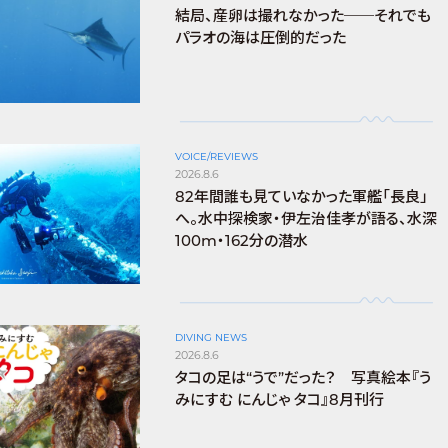
結局、産卵は撮れなかった──それでも
パラオの海は圧倒的だった
VOICE/REVIEWS
2026.8.6
82年間誰も見ていなかった軍艦「長良」
へ。水中探検家・伊左治佳孝が語る、水深
100m・162分の潜水
DIVING NEWS
2026.8.6
タコの足は“うで”だった？ 写真絵本『う
みにすむ にんじゃ タコ』8月刊行