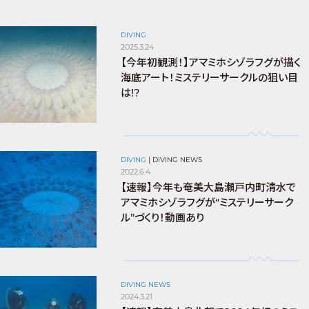
DIVING
2025.3.24
【今年初観測！】アマミホシゾラフグが描く
海底アート！ミステリーサークルの狙い目
は!?
DIVING
|
DIVING NEWS
2022.6.4
【速報】今年も奄美大島瀬戸内町清水で
アマミホシゾラフグが“ミステリーサーク
ル”づくり！動画あり
DIVING NEWS
2024.3.21