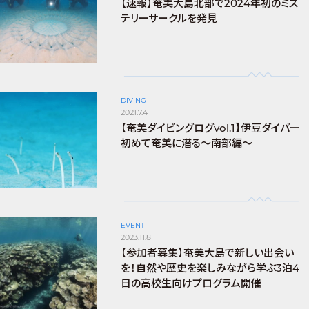
【速報】奄美大島北部で2024年初のミス
テリーサークルを発見
DIVING
2021.7.4
【奄美ダイビングログvol.1】伊豆ダイバー
初めて奄美に潜る〜南部編〜
EVENT
2023.11.8
【参加者募集】奄美大島で新しい出会い
を！自然や歴史を楽しみながら学ぶ3泊4
日の高校生向けプログラム開催