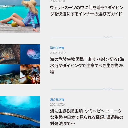
2022.07.01
ウェットスーツの中に何を着る？ダイビン
グを快適にするインナーの選び方ガイド
海の生き物
2023.08.02
海の危険生物図鑑｜刺す・咬む・切る！海
水浴やダイビングで注意すべき生き物25
種
海の生き物
2024.07.24
海に生きる爬虫類、ウミヘビ～ユニーク
な生態や日本で見られる種類、遭遇時の
対処法まで～