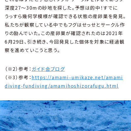
深度27〜30mの砂地を探した。予想は的中！すでに
うっすら幾何学模様が確認できる状態の産卵巣を発見。
私たちが観察している中でもフグはせっせとサークル作
りの励んでいた。この産卵巣が確認されたのは2021年
6月29日、引き続き、今回発見した個体を対象に経過観
察を進めていこうと思う。
（※2）参考：
ガイド会ブログ
（※3）参考：
https://amami-umikaze.net/amami
diving-fundiving/amamihoshizorafugu.html