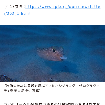
（※1）参考：
https://www.spf.org/opri/newslette
r/363_1.html
（装飾のために貝殻を運ぶアマミホシゾラフグ ゼログラヴィ
ティ奄美大島提供写真）
フグのサークルが観察できるのは繁殖期である4月下旬