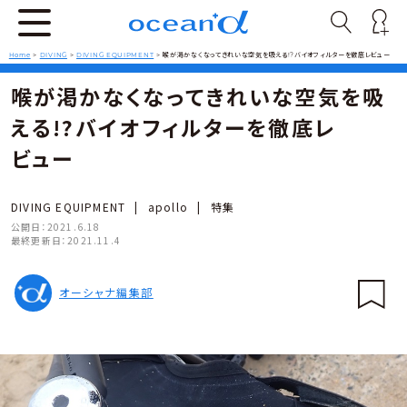
Home
>
DIVING
>
DIVING EQUIPMENT
>
喉が渇かなくなってきれいな空気を吸える!?バイオフィルターを徹底レビュー
喉が渇かなくなってきれいな空気を吸
える!?バイオフィルターを徹底レ
ビュー
DIVING EQUIPMENT
|
apollo
|
特集
公開日：
2021.6.18
最終更新日：
2021.11.4
オーシャナ編集部