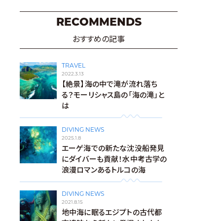
RECOMMENDS
おすすめの記事
TRAVEL
2022.3.13
【絶景】海の中で滝が流れ落ち
る？モーリシャス島の「海の滝」と
は
DIVING NEWS
2025.1.8
エーゲ海での新たな沈没船発見
にダイバーも貢献！水中考古学の
浪漫ロマンあるトルコの海
DIVING NEWS
2021.8.15
地中海に眠るエジプトの古代都