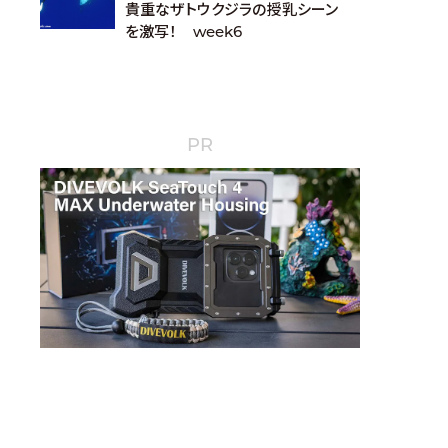
貴重なザトウクジラの授乳シーン
を激写！ week6
PR