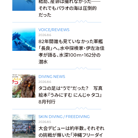
結局、産卵は撮れなかった──
それでもパラオの海は圧倒的
だった
VOICE/REVIEWS
2026.8.6
82年間誰も見ていなかった軍艦
「長良」へ。水中探検家・伊左治佳
孝が語る、水深100m・162分の
潜水
DIVING NEWS
2026.8.6
タコの足は“うで”だった？ 写真
絵本『うみにすむ にんじゃ タコ』
8月刊行
SKIN DIVING / FREEDIVING
2026.8.5
大会デビューは約半数。それぞれ
の挑戦が輝いた「沖縄フリーダイ