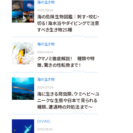
海の生き物
2023.08.02
海の危険生物図鑑｜刺す・咬む・
切る！海水浴やダイビングで注意
すべき生き物25種
海の生き物
2024.03.14
クマノミ徹底解説！ 種類や特
徴、驚きの性転換まで！
海の生き物
2024.07.24
海に生きる爬虫類、ウミヘビ～ユ
ニークな生態や日本で見られる
種類、遭遇時の対処法まで～
DIVING
2015.09.24