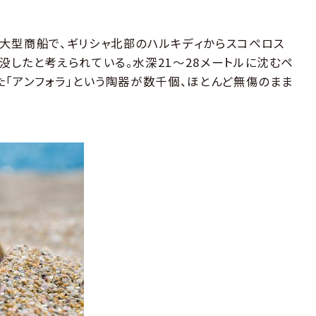
大型商船で、ギリシャ北部のハルキディからスコぺロス
没したと考えられている。水深21～28メートルに沈むペ
た「アンフォラ」という陶器が数千個、ほとんど無傷のまま