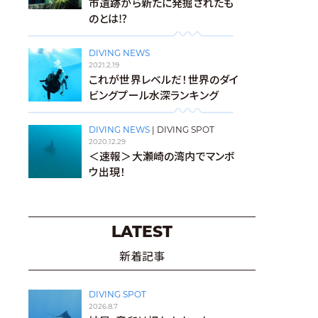
市遺跡から新たに発掘されたも
のとは⁉︎
DIVING NEWS
2021.2.19
これが世界レベルだ！世界のダイ
ビングプール水深ランキング
DIVING NEWS
|
DIVING SPOT
2020.12.29
＜速報＞大瀬崎の湾内でマンボ
ウ出現！
LATEST
新着記事
DIVING SPOT
2026.8.7