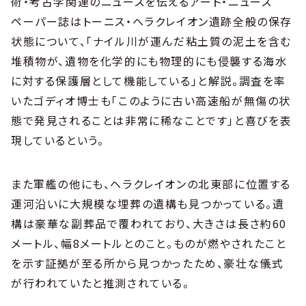
術・考古学関連のニュースを伝えるアート・ニュース
ペーパー誌はトーニス・ヘラクレイオン遺跡全般の保存
状態について、「ナイル川が運んだ粘土質の泥土を含む
堆積物が、遺物を化学的にも物理的にも侵襲する海水
に対する保護層として機能している」と解説。調査を率
いたゴディオ博士も「このように古い高速船が無傷の状
態で発見されることは非常に稀なことです」と喜びを表
現しているという。
また軍艦の他にも、ヘラクレイオンの北東部に位置する
運河沿いに大規模な埋葬の遺構も見つかっている。遺
構は豪華な副葬品で覆われており、大きさは長さ約60
メートル、幅8メートルとのこと。ものが燃やされたこと
を示す証拠が至る所から見つかったため、豪壮な儀式
が行われていたと推測されている。