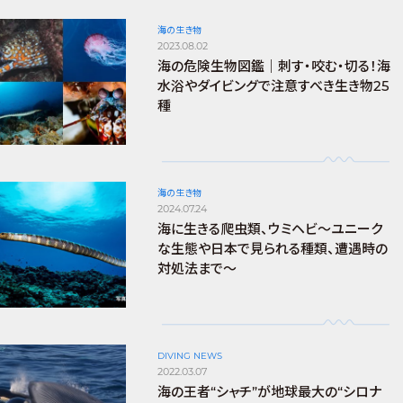
海の生き物
2023.08.02
海の危険生物図鑑｜刺す・咬む・切る！海
水浴やダイビングで注意すべき生き物25
種
海の生き物
2024.07.24
海に生きる爬虫類、ウミヘビ～ユニーク
な生態や日本で見られる種類、遭遇時の
対処法まで～
DIVING NEWS
2022.03.07
海の王者“シャチ”が地球最大の“シロナ