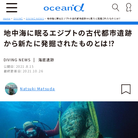
Home
>
DIVING
>
DIVING NEWS
>
地中海に眠るエジプトの古代都市遺跡から新たに発掘されたものとは⁉︎
地中海に眠るエジプトの古代都市遺跡
から新たに発掘されたものとは⁉︎
DIVING NEWS
|
海底遺跡
公開日：
2021.8.15
最終更新日：
2021.10.26
Natsuki Matsuda