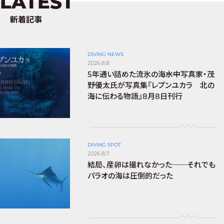
LATEST
新着記事
DIVING NEWS
2026.8.8
5年通い詰めた流氷の海――水中写真家・茂
野優太氏が写真集『レプンユカラ 北の
海に伝わる物語』8月8日刊行
DIVING SPOT
2026.8.7
結局、産卵は撮れなかった──それでも
パラオの海は圧倒的だった