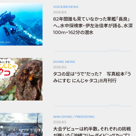
VOICE/REVIEWS
2026.8.6
82年間誰も見ていなかった軍艦「長良」
へ。水中探検家・伊左治佳孝が語る、水深
100m・162分の潜水
DIVING NEWS
2026.8.6
タコの足は“うで”だった？ 写真絵本『う
みにすむ にんじゃ タコ』8月刊行
SKIN DIVING / FREEDIVING
2026.8.5
大会デビューは約半数。それぞれの挑戦
が輝いた「沖縄フリーダイビングカップ2