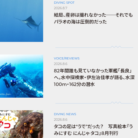
DIVING SPOT
2026.8.7
結局、産卵は撮れなかった──それでも
パラオの海は圧倒的だった
VOICE/REVIEWS
2026.8.6
82年間誰も見ていなかった軍艦「長良」
へ。水中探検家・伊左治佳孝が語る、水深
100m・162分の潜水
DIVING NEWS
2026.8.6
タコの足は“うで”だった？ 写真絵本『う
みにすむ にんじゃ タコ』8月刊行