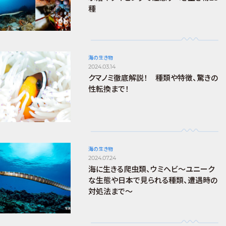
種
海の生き物
2024.03.14
クマノミ徹底解説！ 種類や特徴、驚きの
性転換まで！
海の生き物
2024.07.24
海に生きる爬虫類、ウミヘビ～ユニーク
な生態や日本で見られる種類、遭遇時の
対処法まで～