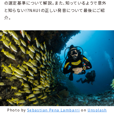
の選定基準について解説。また、知っているようで意外
と知らない!?NAUIの正しい発音について最後にご紹
介。
Photo by
Sebastian Pena Lambarri
on
Unsplash