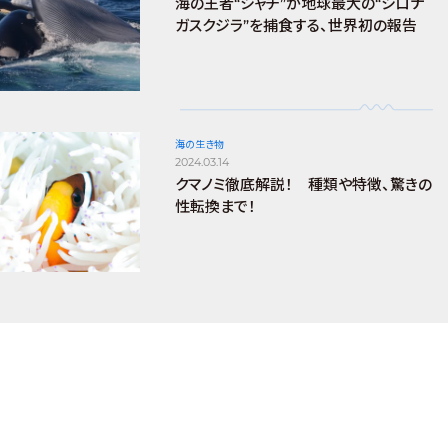
海の王者“シャチ”が地球最大の“シロナ
ガスクジラ”を捕食する、世界初の報告
海の生き物
2024.03.14
クマノミ徹底解説！ 種類や特徴、驚きの
性転換まで！