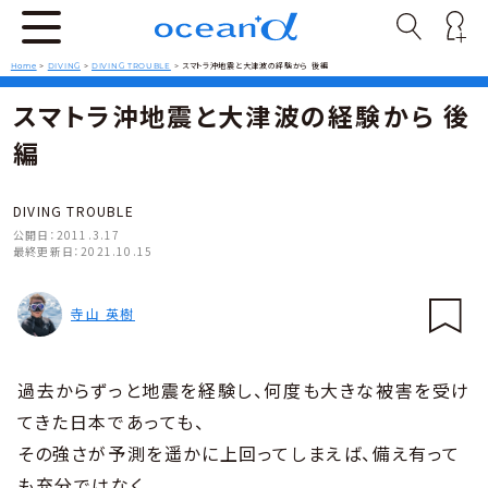
Home
>
DIVING
>
DIVING TROUBLE
>
スマトラ沖地震と大津波の経験から 後編
スマトラ沖地震と大津波の経験から 後
編
DIVING TROUBLE
公開日：
2011.3.17
最終更新日：
2021.10.15
寺山 英樹
過去からずっと地震を経験し、何度も大きな被害を受け
てきた日本であっても、
その強さが予測を遥かに上回ってしまえば、備え有って
も充分ではなく、