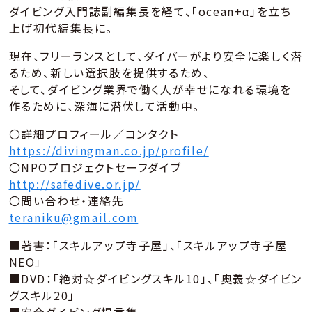
ダイビング入門誌副編集長を経て、「ocean+α」を立ち
上げ初代編集長に。
現在、フリーランスとして、ダイバーがより安全に楽しく潜
るため、新しい選択肢を提供するため、
そして、ダイビング業界で働く人が幸せになれる環境を
作るために、深海に潜伏して活動中。
〇詳細プロフィール／コンタクト
https://divingman.co.jp/profile/
〇NPOプロジェクトセーフダイブ
http://safedive.or.jp/
〇問い合わせ・連絡先
teraniku@gmail.com
■著書：「スキルアップ寺子屋」、「スキルアップ寺子屋
NEO」
■DVD：「絶対☆ダイビングスキル10」、「奥義☆ダイビン
グスキル20」
■安全ダイビング提言集