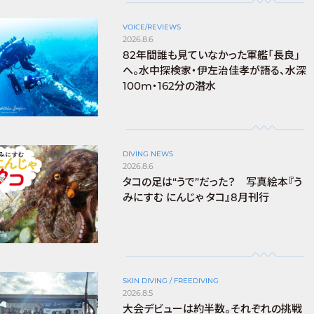
VOICE/REVIEWS
2026.8.6
82年間誰も見ていなかった軍艦「長良」
へ。水中探検家・伊左治佳孝が語る、水深
100m・162分の潜水
DIVING NEWS
2026.8.6
タコの足は“うで”だった？ 写真絵本『う
みにすむ にんじゃ タコ』8月刊行
SKIN DIVING / FREEDIVING
2026.8.5
大会デビューは約半数。それぞれの挑戦