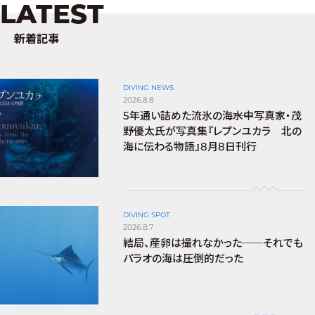
LATEST
新着記事
DIVING NEWS
2026.8.8
5年通い詰めた流氷の海――水中写真家・茂
野優太氏が写真集『レプンユカラ 北の
海に伝わる物語』8月8日刊行
DIVING SPOT
2026.8.7
結局、産卵は撮れなかった──それでも
パラオの海は圧倒的だった