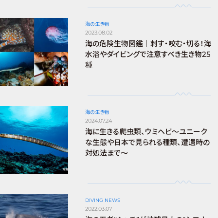
海の生き物
2023.08.02
海の危険生物図鑑｜刺す・咬む・切る！海
水浴やダイビングで注意すべき生き物25
種
海の生き物
2024.07.24
海に生きる爬虫類、ウミヘビ～ユニーク
な生態や日本で見られる種類、遭遇時の
対処法まで～
DIVING NEWS
2022.03.07