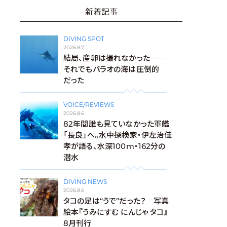
新着記事
DIVING SPOT
2026.8.7
結局、産卵は撮れなかった──
それでもパラオの海は圧倒的
だった
VOICE/REVIEWS
2026.8.6
82年間誰も見ていなかった軍艦
「長良」へ。水中探検家・伊左治佳
孝が語る、水深100m・162分の
潜水
DIVING NEWS
2026.8.6
タコの足は“うで”だった？ 写真
絵本『うみにすむ にんじゃ タコ』
8月刊行