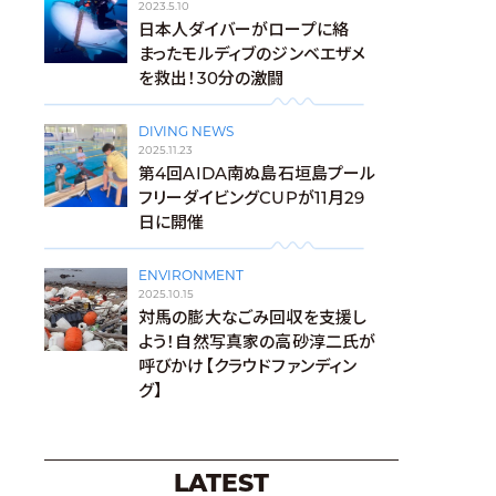
2023.5.10
日本人ダイバーがロープに絡
まったモルディブのジンベエザメ
を救出！30分の激闘
DIVING NEWS
2025.11.23
第4回AIDA南ぬ島石垣島プール
フリーダイビングCUPが11月29
日に開催
ENVIRONMENT
2025.10.15
対馬の膨大なごみ回収を支援し
よう！自然写真家の高砂淳二氏が
呼びかけ【クラウドファンディン
グ】
LATEST