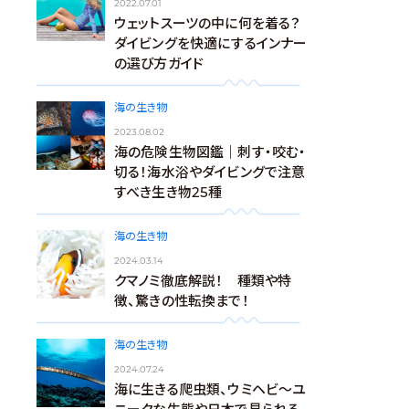
2022.07.01
ウェットスーツの中に何を着る？
ダイビングを快適にするインナー
の選び方ガイド
海の生き物
2023.08.02
海の危険生物図鑑｜刺す・咬む・
切る！海水浴やダイビングで注意
すべき生き物25種
海の生き物
2024.03.14
クマノミ徹底解説！ 種類や特
徴、驚きの性転換まで！
海の生き物
2024.07.24
海に生きる爬虫類、ウミヘビ～ユ