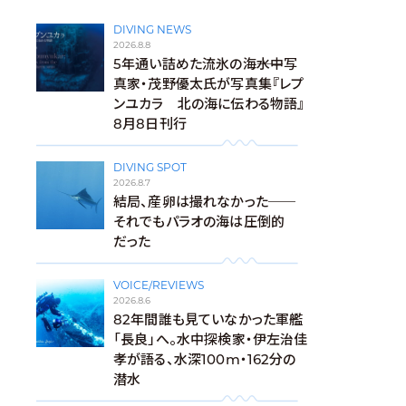
DIVING NEWS
2026.8.8
5年通い詰めた流氷の海――水中写
真家・茂野優太氏が写真集『レプ
ンユカラ 北の海に伝わる物語』
8月8日刊行
DIVING SPOT
2026.8.7
結局、産卵は撮れなかった──
それでもパラオの海は圧倒的
だった
VOICE/REVIEWS
2026.8.6
82年間誰も見ていなかった軍艦
「長良」へ。水中探検家・伊左治佳
孝が語る、水深100m・162分の
潜水