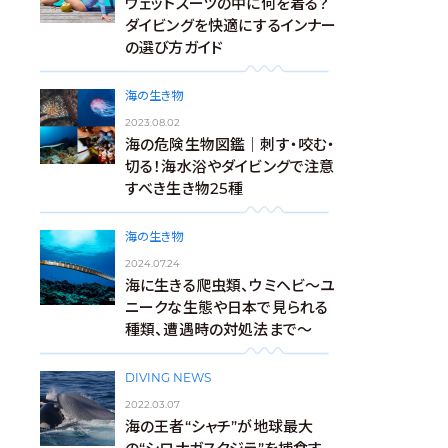
ウェットスーツの中に何を着る？
ダイビングを快適にするインナー
の選び方ガイド
海の生き物
2023.08.02
海の危険生物図鑑｜刺す・咬む・
切る！海水浴やダイビングで注意
すべき生き物25種
海の生き物
2024.07.24
海に生きる爬虫類、ウミヘビ～ユ
ニークな生態や日本で見られる
種類、遭遇時の対処法まで～
DIVING NEWS
2022.03.07
海の王者“シャチ”が地球最大