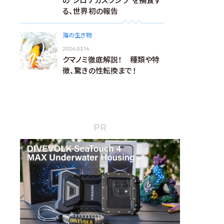
の“シロナガスクジラ”を捕食す
る、世界初の報告
海の生き物
2024.03.14
クマノミ徹底解説！ 種類や特
徴、驚きの性転換まで！
PR