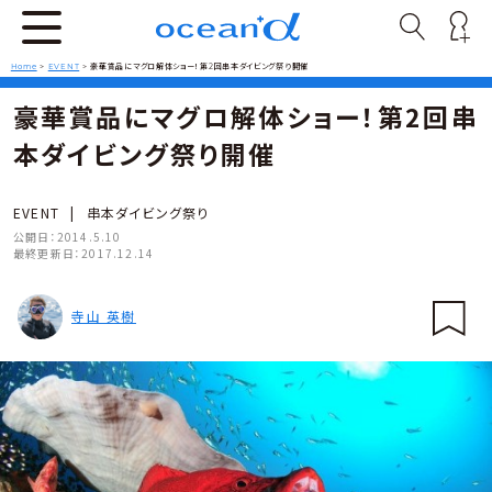
Home
>
EVENT
>
豪華賞品にマグロ解体ショー！第2回串本ダイビング祭り開催
豪華賞品にマグロ解体ショー！第2回串
本ダイビング祭り開催
EVENT
|
串本ダイビング祭り
公開日：
2014.5.10
最終更新日：
2017.12.14
寺山 英樹