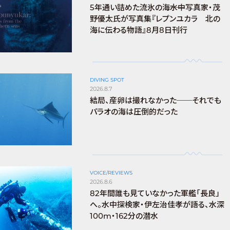
5年通い詰めた流氷の海――水中写真家・茂
野優太氏が写真集『レプンユカラ 北の
海に伝わる物語』8月8日刊行
DIVING SPOT
2026.8.7
結局、産卵は撮れなかった──それでも
パラオの海は圧倒的だった
VOICE/REVIEWS
2026.8.6
82年間誰も見ていなかった軍艦「長良」
へ。水中探検家・伊左治佳孝が語る、水深
100m・162分の潜水