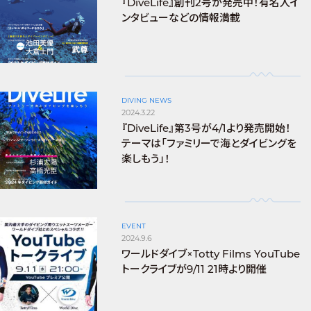
『DiveLife』創刊2号が発売中！有名人イ
ンタビューなどの情報満載
DIVING NEWS
2024.3.22
『DiveLife』第3号が4/1より発売開始！
テーマは「ファミリーで海とダイビングを
楽しもう」！
EVENT
2024.9.6
ワールドダイブ×Totty Films YouTube
トークライブが9/11 21時より開催