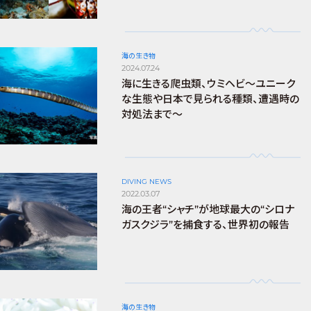
海の生き物
2024.07.24
海に生きる爬虫類、ウミヘビ～ユニーク
な生態や日本で見られる種類、遭遇時の
対処法まで～
DIVING NEWS
2022.03.07
海の王者“シャチ”が地球最大の“シロナ
ガスクジラ”を捕食する、世界初の報告
海の生き物