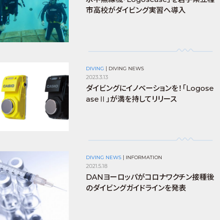
市高校がダイビング実習へ導入
DIVING
|
DIVING NEWS
2023.3.13
ダイビングにイノベーションを！「Logose
aseⅡ」が満を持してリリース
DIVING NEWS
|
INFORMATION
2021.5.18
DANヨーロッパがコロナワクチン接種後
のダイビングガイドラインを発表