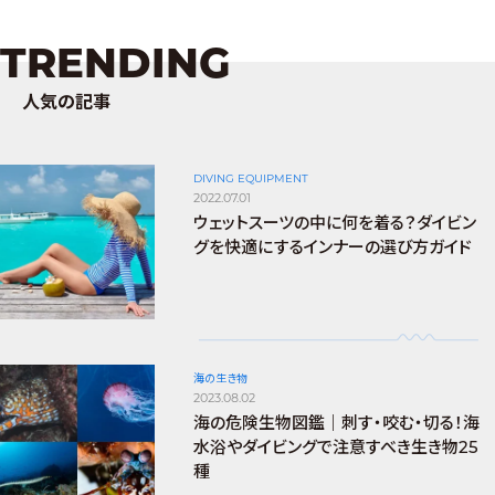
TRENDING
人気の記事
DIVING EQUIPMENT
2022.07.01
ウェットスーツの中に何を着る？ダイビン
グを快適にするインナーの選び方ガイド
海の生き物
2023.08.02
海の危険生物図鑑｜刺す・咬む・切る！海
水浴やダイビングで注意すべき生き物25
種