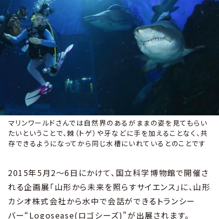
マリンワールドさんでは自然界のあるがままの姿を見てもらい
たいということで、棘（トゲ）や牙などに手を加えることなく、共
存できるようになってから同じ水槽にいれているとのことです
2015年5月2～6日にかけて、国立科学博物館で開催さ
れる企画展「山形から未来を照らすサイエンス」に、山形
カシオ株式会社から水中で会話ができるトランシー
バー“Logosease(ロゴシーズ)”が出展されます。