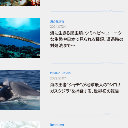
海の生き物
2024.07.24
海に生きる爬虫類、ウミヘビ～ユニーク
な生態や日本で見られる種類、遭遇時の
対処法まで～
DIVING NEWS
2022.03.07
海の王者“シャチ”が地球最大の“シロナ
ガスクジラ”を捕食する、世界初の報告
海の生き物