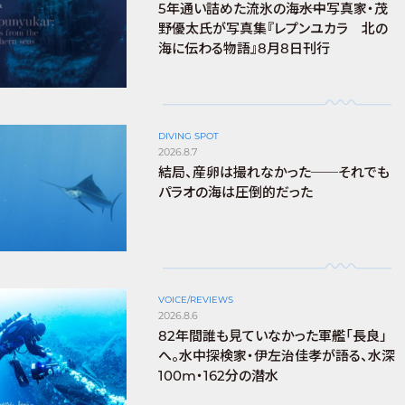
5年通い詰めた流氷の海――水中写真家・茂
野優太氏が写真集『レプンユカラ 北の
海に伝わる物語』8月8日刊行
DIVING SPOT
2026.8.7
結局、産卵は撮れなかった──それでも
パラオの海は圧倒的だった
VOICE/REVIEWS
2026.8.6
82年間誰も見ていなかった軍艦「長良」
へ。水中探検家・伊左治佳孝が語る、水深
100m・162分の潜水