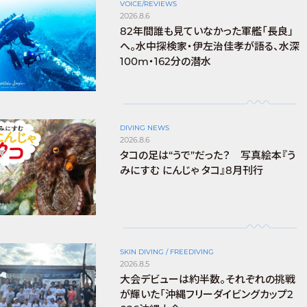
VOICE/REVIEWS
2026.8.6
82年間誰も見ていなかった軍艦「長良」
へ。水中探検家・伊左治佳孝が語る、水深
100m・162分の潜水
DIVING NEWS
2026.8.6
タコの足は“うで”だった？ 写真絵本『う
みにすむ にんじゃ タコ』8月刊行
SKIN DIVING / FREEDIVING
2026.8.5
大会デビューは約半数。それぞれの挑戦
が輝いた「沖縄フリーダイビングカップ2