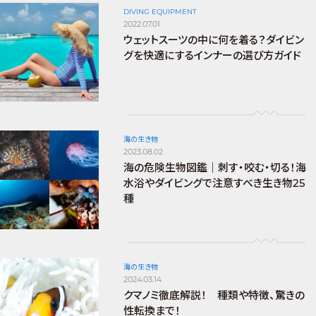
DIVING EQUIPMENT
2022.07.01
ウェットスーツの中に何を着る？ダイビン
グを快適にするインナーの選び方ガイド
海の生き物
2023.08.02
海の危険生物図鑑｜刺す・咬む・切る！海
水浴やダイビングで注意すべき生き物25
種
海の生き物
2024.03.14
クマノミ徹底解説！ 種類や特徴、驚きの
性転換まで！