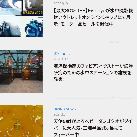
2022.9.19
【最大80%OFF】Fisheyeが水中撮影機
材アウトレットオンラインショップにて展
示・モニター品セールを開催中
海外ニュース
2020.8.12
海洋探検家のファビアン・クストーが海洋
研究のための水中ステーションの建設を
発表！
DIVING NEWS
2021.3.7
天使の輪があるベビーダンゴウオがダイ
バーに大人気。三浦半島城ヶ島にて
フィーバー中