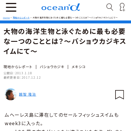
Home
>
現地からレポート
>
大物の海洋生物と泳ぐために最も必要な一つのこととは？～バショウカジキスイムにて～
大物の海洋生物と泳ぐために最も必要
な一つのこととは？～バショウカジキス
イムにて～
現地からレポート
|
バショウカジキ
|
メキシコ
公開日：
2013.1.18
最終更新日：
2017.12.12
越智 隆治
ムヘーレス島に滞在してのセールフィッシュスイムも
week3に入った。