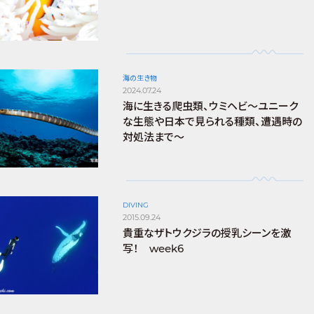
海の生き物
2024.07.24
海に生きる爬虫類、ウミヘビ～ユニーク
な生態や日本で見られる種類、遭遇時の
対処法まで～
DIVING
2015.09.24
貴重なザトウクジラの授乳シーンを激
写！ week6