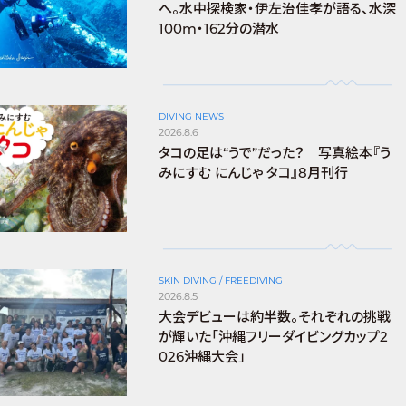
へ。水中探検家・伊左治佳孝が語る、水深
100m・162分の潜水
DIVING NEWS
2026.8.6
タコの足は“うで”だった？ 写真絵本『う
みにすむ にんじゃ タコ』8月刊行
SKIN DIVING / FREEDIVING
2026.8.5
大会デビューは約半数。それぞれの挑戦
が輝いた「沖縄フリーダイビングカップ2
026沖縄大会」