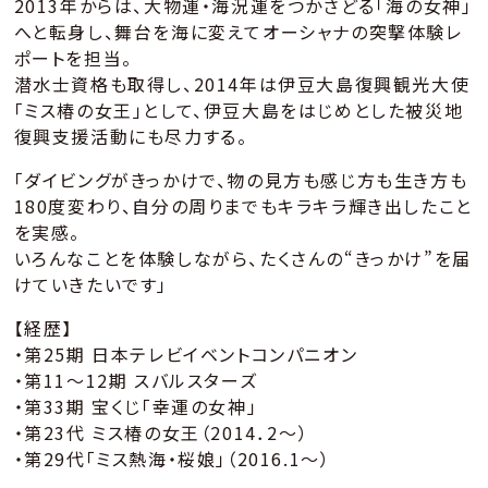
2013年からは、大物運・海況運をつかさどる「海の女神」
へと転身し、舞台を海に変えてオーシャナの突撃体験レ
ポートを担当。
潜水士資格も取得し、2014年は伊豆大島復興観光大使
「ミス椿の女王」として、伊豆大島をはじめとした被災地
復興支援活動にも尽力する。
「ダイビングがきっかけで、物の見方も感じ方も生き方も
180度変わり、自分の周りまでもキラキラ輝き出したこと
を実感。
いろんなことを体験しながら、たくさんの“きっかけ”を届
けていきたいです」
【経歴】
・第25期 日本テレビイベントコンパニオン
・第11～12期 スバルスターズ
・第33期 宝くじ「幸運の女神」
・第23代 ミス椿の女王（2014．2～）
・第29代「ミス熱海・桜娘」（2016.1～）