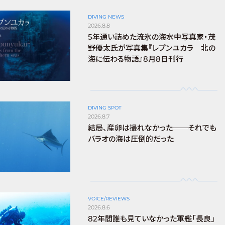
DIVING NEWS
2026.8.8
5年通い詰めた流氷の海――水中写真家・茂
野優太氏が写真集『レプンユカラ 北の
海に伝わる物語』8月8日刊行
DIVING SPOT
2026.8.7
結局、産卵は撮れなかった──それでも
パラオの海は圧倒的だった
VOICE/REVIEWS
2026.8.6
82年間誰も見ていなかった軍艦「長良」