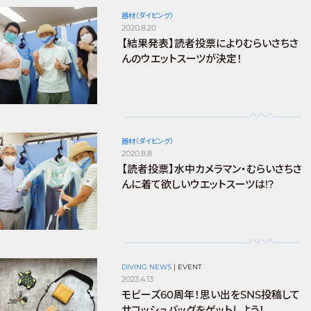
器材（ダイビング）
2020.8.20
【結果発表】読者投票によりむらいさちさ
んのウエットスーツが決定！
器材（ダイビング）
2020.8.8
【読者投票】水中カメラマン・むらいさちさ
んに着て欲しいウエットスーツは!?
DIVING NEWS
|
EVENT
2023.4.13
モビーズ60周年！思い出をSNS投稿して
サコッシュバッグをゲットしよう！