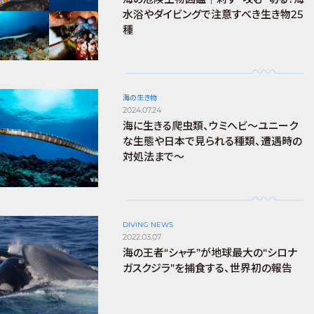
水浴やダイビングで注意すべき生き物25
種
海の生き物
2024.07.24
海に生きる爬虫類、ウミヘビ～ユニーク
な生態や日本で見られる種類、遭遇時の
対処法まで～
DIVING NEWS
2022.03.07
海の王者“シャチ”が地球最大の“シロナ
ガスクジラ”を捕食する、世界初の報告