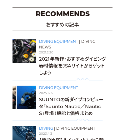
RECOMMENDS
おすすめの記事
DIVING EQUIPMENT
|
DIVING
NEWS
2021.2.20
2021年新作・おすすめダイビング
器材情報をJSAサイトからゲット
しよう
DIVING EQUIPMENT
2025.12.5
SUUNTOの新ダイブコンピュー
タ「Suunto Nautic／Nautic
S」登場！機能と価格まとめ
DIVING
|
DIVING EQUIPMENT
2023.4.3