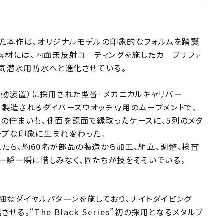
とした本作は、オリジナルモデルの印象的なフォルムを踏襲
ス素材には、内面無反射コーティングを施したカーブサファ
空気潜水用防水へと進化させている。
駆動装置）に採用された型番「メカニカルキャリバー
いて製造されるダイバーズウオッチ専用のムーブメントで、
の佇まいも、側面を鏡面で縁取ったケースに、5列のメタ
ープな印象に生まれ変わった。
たち、約60名が部品の製造から加工、組立、調整、検査
一瞬一瞬に惜しみなく、匠たちが技をそそいでいる。
細なダイヤルパターンを施しており、ナイトダイビング
。“The Black Series”初の採用となるメタルブ