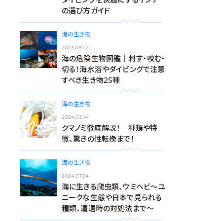
の選び方ガイド
海の生き物
2023.08.02
海の危険生物図鑑｜刺す・咬む・
切る！海水浴やダイビングで注意
すべき生き物25種
海の生き物
2024.03.14
クマノミ徹底解説！ 種類や特
徴、驚きの性転換まで！
海の生き物
2024.07.24
海に生きる爬虫類、ウミヘビ～ユ
ニークな生態や日本で見られる
種類、遭遇時の対処法まで～