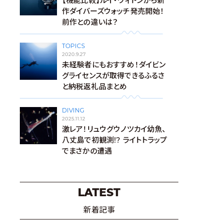
【機能比較】ルイ・ヴィトンから新
作ダイバーズウォッチ発売開始！
前作との違いは？
TOPICS
2020.9.27
未経験者にもおすすめ！ダイビン
グライセンスが取得できるふるさ
と納税返礼品まとめ
DIVING
2025.11.12
激レア！リュウグウノツカイ幼魚、
八丈島で初観測!? ライトトラップ
でまさかの遭遇
LATEST
新着記事