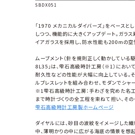
SBDX051
「1970 メカニカルダイバーズ」をベース
しつつ、機能的に大きくアップデート。ガラ
イアガラスを採用し、防水性能も200mの
ムーブメント（針を規則正しく動かしている
8L35」は、雫石高級時計工房（※1）にお
耐久性などの性能が大幅に向上している。そ
ルブレスレットを組み合わせ、モダンでシャ
※1雫石高級時計工房：手わざを究めた名工
まで時計づくりの全工程を束ねて担い、その
雫石高級時計工房製ホームページ
ダイヤルには、砂目の波紋をイメージした繊
中、薄明かりの中に広がる海底の情景を想起させる