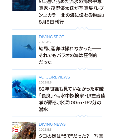
5年通い詰めた流氷の海――水中写
真家・茂野優太氏が写真集『レプ
ンユカラ 北の海に伝わる物語』
8月8日刊行
DIVING SPOT
2026.8.7
結局、産卵は撮れなかった──
それでもパラオの海は圧倒的
だった
VOICE/REVIEWS
2026.8.6
82年間誰も見ていなかった軍艦
「長良」へ。水中探検家・伊左治佳
孝が語る、水深100m・162分の
潜水
DIVING NEWS
2026.8.6
タコの足は“うで”だった？ 写真