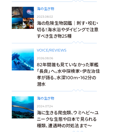
海の生き物
2023.08.02
海の危険生物図鑑｜刺す・咬む・
切る！海水浴やダイビングで注意
すべき生き物25種
VOICE/REVIEWS
2026.08.06
82年間誰も見ていなかった軍艦
「長良」へ。水中探検家・伊左治佳
孝が語る、水深100m・162分の
潜水
海の生き物
2024.07.24
海に生きる爬虫類、ウミヘビ～ユ
ニークな生態や日本で見られる
種類、遭遇時の対処法まで～