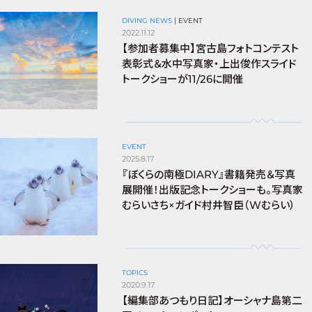
DIVING NEWS
|
EVENT
2022.11.12
【参加者募集中】宮古島フォトコンテスト
表彰式＆水中写真家・上出俊作スライド
トークショーが11/26に開催
EVENT
2025.8.17
『ぼくらの南極DIARY』書籍発売＆写真
展開催！出版記念トークショーも。写真家
むらいさち×ガイド村井智臣（Wむらい）
TOPICS
2020.9.17
【編集部あつもり日記】オーシャナ島第二