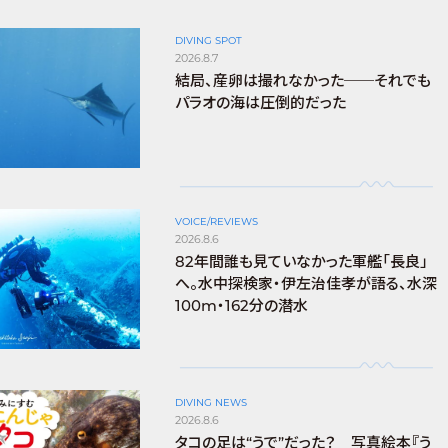
DIVING SPOT
2026.8.7
結局、産卵は撮れなかった──それでも
パラオの海は圧倒的だった
VOICE/REVIEWS
2026.8.6
82年間誰も見ていなかった軍艦「長良」
へ。水中探検家・伊左治佳孝が語る、水深
100m・162分の潜水
DIVING NEWS
2026.8.6
タコの足は“うで”だった？ 写真絵本『う