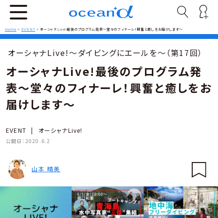
Home
>
EVENT
>
オーシャナLive!最後のプログラム発表〜堂々のフィナーレ！興奮と癒しをお届けします〜
オーシャナLive!〜ダイビングにエールを〜（第17回）
オーシャナLive!最後のプログラム発
表〜堂々のフィナーレ！興奮と癒しをお
届けします〜
EVENT
|
オーシャナLive!
公開日：
2020.6.2
山本 晴美