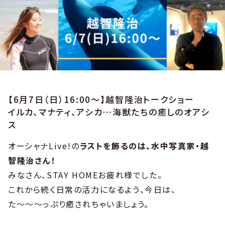
【6月7日（日）16:00〜】越智隆治トークショー
イルカ、マナティ、アシカ…海獣たちの癒しのオアシ
ス
オーシャナLive!の
ラストを飾るのは、水中写真家・越
智隆治さん！
みなさん、STAY HOMEお疲れ様でした。
これから続く日常の活力になるよう、今日は、
た〜〜〜っぷり癒されちゃいましょう。