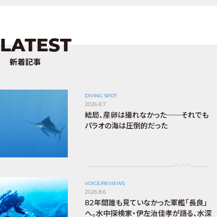
LATEST
新着記事
DIVING SPOT
2026.8.7
結局、産卵は撮れなかった──それでも
パラオの海は圧倒的だった
VOICE/REVIEWS
2026.8.6
82年間誰も見ていなかった軍艦「長良」
へ。水中探検家・伊左治佳孝が語る、水深