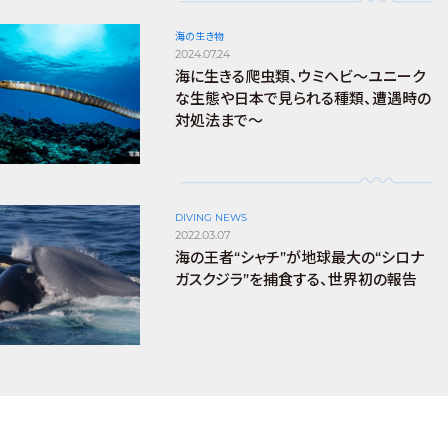
海の生き物
2024.07.24
海に生きる爬虫類、ウミヘビ～ユニーク
な生態や日本で見られる種類、遭遇時の
対処法まで～
DIVING NEWS
2022.03.07
海の王者“シャチ”が地球最大の“シロナ
ガスクジラ”を捕食する、世界初の報告