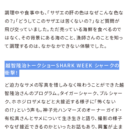
調理中や食事中も、「サザエの肝の色はなぜこんな色な
の？」「どうしてこのサザエは苦くないの？」など質問が
飛び交っていました。ただ売っている海鮮を食べるので
はなく、その背景にある海のこと、漁師さんのことを知っ
て調理するのは、なかなかできない体験でした。
越智隆治トークショーSHARK WEEK シャークの
衝撃！
ど迫力なサメの写真を惜しみなく味わうことができた越
智隆治さんのプログラム。タイガーシャーク、ブルシャー
ク、ホホジロザメなどと大接近する様子に「怖くない
の!?」という声も。神子元ハンマーズのオーナーガイド・
有松真さんとサメについて生き生きと語り、撮影の様子
やなぜ接近できるのかといったお話もあり、興奮が止ま