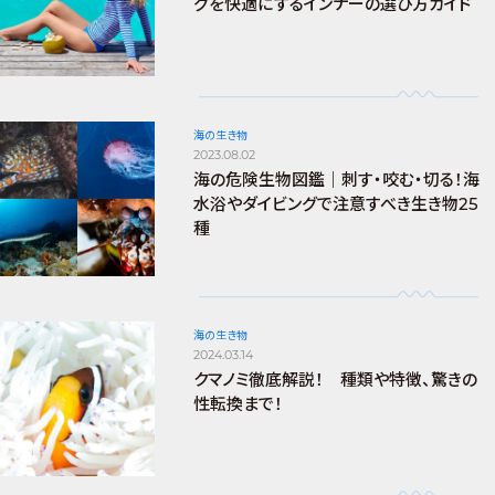
グを快適にするインナーの選び方ガイド
海の生き物
2023.08.02
海の危険生物図鑑｜刺す・咬む・切る！海
水浴やダイビングで注意すべき生き物25
種
海の生き物
2024.03.14
クマノミ徹底解説！ 種類や特徴、驚きの
性転換まで！