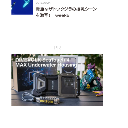
2015.09.24
貴重なザトウクジラの授乳シーン
を激写！ week6
PR