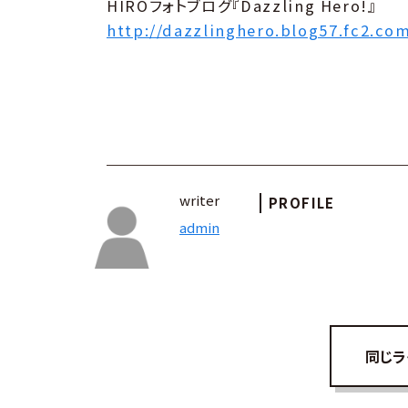
HIROフォトブログ『Dazzling Hero!』
http://dazzlinghero.blog57.fc2.co
writer
PROFILE
admin
同じラ