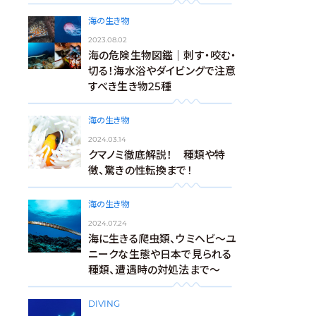
海の生き物
2023.08.02
海の危険生物図鑑｜刺す・咬む・
切る！海水浴やダイビングで注意
すべき生き物25種
海の生き物
2024.03.14
クマノミ徹底解説！ 種類や特
徴、驚きの性転換まで！
海の生き物
2024.07.24
海に生きる爬虫類、ウミヘビ～ユ
ニークな生態や日本で見られる
種類、遭遇時の対処法まで～
DIVING