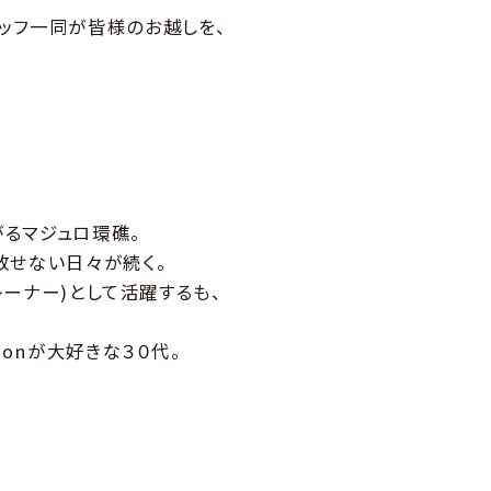
ッフ一同が皆様のお越しを、
。
るマジュロ環礁。
放せない日々が続く。
トレーナー)として活躍するも、
konが大好きな３０代。