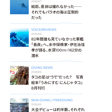
2026.8.7
結局、産卵は撮れなかった──
それでもパラオの海は圧倒的
だった
VOICE/REVIEWS
2026.8.6
82年間誰も見ていなかった軍艦
「長良」へ。水中探検家・伊左治佳
孝が語る、水深100m・162分の
潜水
DIVING NEWS
2026.8.6
タコの足は“うで”だった？ 写真
絵本『うみにすむ にんじゃ タコ』
8月刊行
SKIN DIVING / FREEDIVING
2026.8.5
大会デビューは約半数。それぞれ