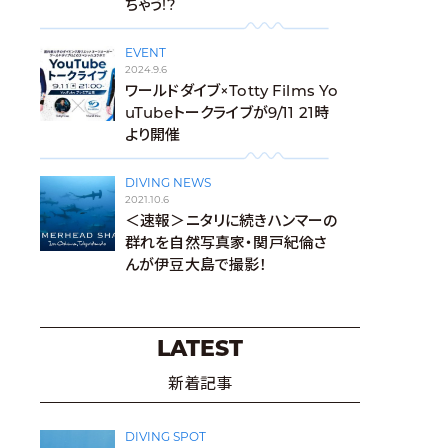
ちゃう!?
EVENT
2024.9.6
ワールドダイブ×Totty Films Yo
uTubeトークライブが9/11 21時
より開催
DIVING NEWS
2021.10.6
＜速報＞ニタリに続きハンマーの
群れを自然写真家・関戸紀倫さ
んが伊豆大島で撮影！
LATEST
新着記事
DIVING SPOT