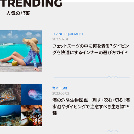
TRENDING
人気の記事
DIVING EQUIPMENT
2022.07.01
ウェットスーツの中に何を着る？ダイビン
グを快適にするインナーの選び方ガイド
海の生き物
2023.08.02
海の危険生物図鑑｜刺す・咬む・切る！海
水浴やダイビングで注意すべき生き物25
種