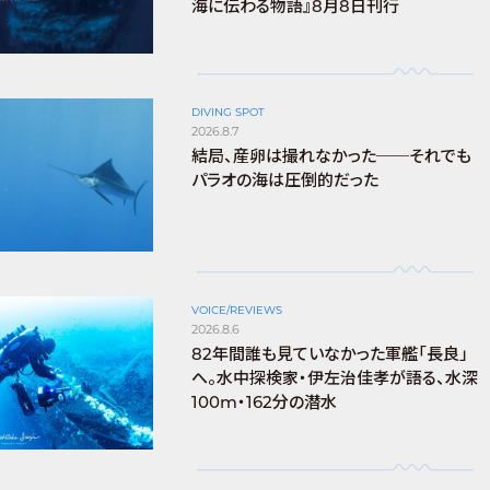
海に伝わる物語』8月8日刊行
DIVING SPOT
2026.8.7
結局、産卵は撮れなかった──それでも
パラオの海は圧倒的だった
VOICE/REVIEWS
2026.8.6
82年間誰も見ていなかった軍艦「長良」
へ。水中探検家・伊左治佳孝が語る、水深
100m・162分の潜水