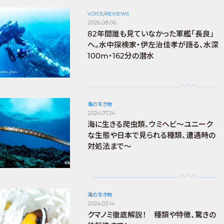
VOICE/REVIEWS
2026.08.06
82年間誰も見ていなかった軍艦「長良」
へ。水中探検家・伊左治佳孝が語る、水深
100m・162分の潜水
海の生き物
2024.07.24
海に生きる爬虫類、ウミヘビ～ユニーク
な生態や日本で見られる種類、遭遇時の
対処法まで～
海の生き物
2024.03.14
クマノミ徹底解説！ 種類や特徴、驚きの