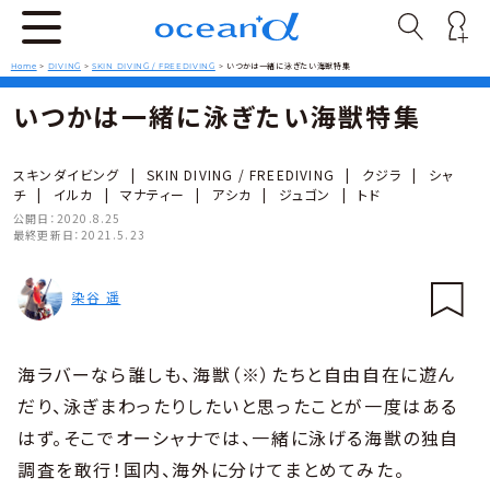
Home
>
DIVING
>
SKIN DIVING / FREEDIVING
>
いつかは一緒に泳ぎたい海獣特集
いつかは一緒に泳ぎたい海獣特集
スキンダイビング
|
SKIN DIVING / FREEDIVING
|
クジラ
|
シャ
チ
|
イルカ
|
マナティー
|
アシカ
|
ジュゴン
|
トド
公開日：
2020.8.25
最終更新日：
2021.5.23
染谷 遥
海ラバーなら誰しも、海獣（※）たちと自由自在に遊ん
だり、泳ぎまわったりしたいと思ったことが一度はある
はず。そこでオーシャナでは、一緒に泳げる海獣の独自
調査を敢行！国内、海外に分けてまとめてみた。