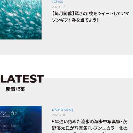
TOPICS
2020.11.2
【毎月開催】驚きの1枚をツイートしてアマ
ゾンギフト券を当てよう！
LATEST
新着記事
DIVING NEWS
2026.8.8
5年通い詰めた流氷の海――水中写真家・茂
野優太氏が写真集『レプンユカラ 北の