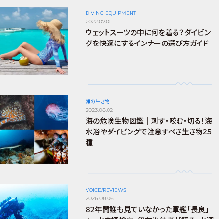
DIVING EQUIPMENT
2022.07.01
ウェットスーツの中に何を着る？ダイビン
グを快適にするインナーの選び方ガイド
海の生き物
2023.08.02
海の危険生物図鑑｜刺す・咬む・切る！海
水浴やダイビングで注意すべき生き物25
種
VOICE/REVIEWS
2026.08.06
82年間誰も見ていなかった軍艦「長良」