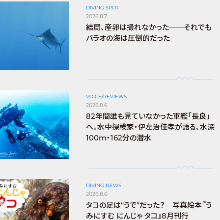
DIVING SPOT
2026.8.7
結局、産卵は撮れなかった──それでも
パラオの海は圧倒的だった
VOICE/REVIEWS
2026.8.6
82年間誰も見ていなかった軍艦「長良」
へ。水中探検家・伊左治佳孝が語る、水深
100m・162分の潜水
DIVING NEWS
2026.8.6
タコの足は“うで”だった？ 写真絵本『う
みにすむ にんじゃ タコ』8月刊行