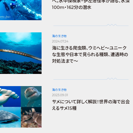
へ。水中探検家・伊左治佳孝が語る、水深
100m・162分の潜水
海の生き物
2024.07.24
海に生きる爬虫類、ウミヘビ～ユニーク
な生態や日本で見られる種類、遭遇時の
対処法まで～
海の生き物
2023.09.01
サメについて詳しく解説！世界の海で出会
えるサメ15種