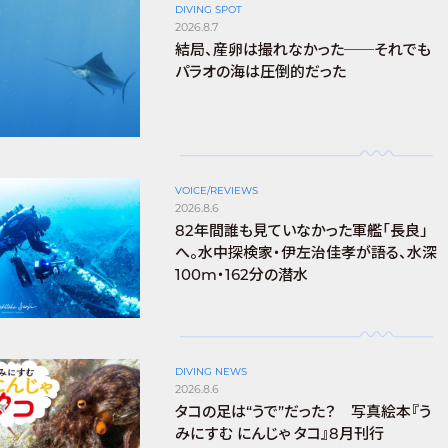
DIVING SPOT
2026.8.7
結局、産卵は撮れなかった──それでも
パラオの海は圧倒的だった
VOICE/REVIEWS
2026.8.6
82年間誰も見ていなかった軍艦「長良」
へ。水中探検家・伊左治佳孝が語る、水深
100m・162分の潜水
DIVING NEWS
2026.8.6
タコの足は“うで”だった？ 写真絵本『う
みにすむ にんじゃ タコ』8月刊行