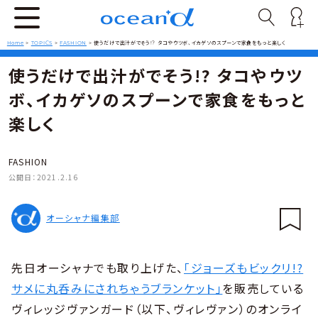
Home
>
TOPICS
>
FASHION
>
使うだけで出汁がでそう!? タコやウツボ、イカゲソのスプーンで家食をもっと楽しく
使うだけで出汁がでそう!? タコやウツ
ボ、イカゲソのスプーンで家食をもっと
楽しく
FASHION
公開日：
2021.2.16
オーシャナ編集部
先日オーシャナでも取り上げた、
「ジョーズもビックリ!?
サメに丸呑みにされちゃうブランケット」
を販売している
ヴィレッジヴァンガード（以下、ヴィレヴァン）のオンライ