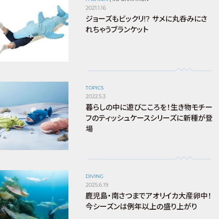
2021.1.16
ジョーズもビックリ!? サメに丸呑みにさ
れちゃうブランケット
TOPICS
2022.5.3
暮らしの中に遊びこころを！生き物モチー
フのティッシュケースシリーズに新種が登
場
DIVING
2025.6.19
鹿児島・南さつまでアオリイカ大産卵中！
今シーズンは例年以上の盛り上がり