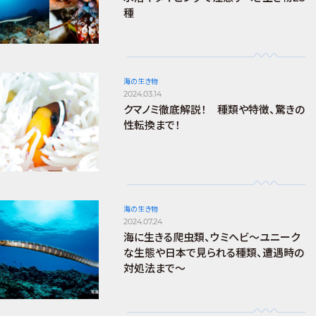
種
海の生き物
2024.03.14
クマノミ徹底解説！ 種類や特徴、驚きの
性転換まで！
海の生き物
2024.07.24
海に生きる爬虫類、ウミヘビ～ユニーク
な生態や日本で見られる種類、遭遇時の
対処法まで～