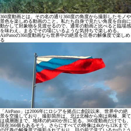
360度動画とは、その名の通り360度の角度から撮影したモノや
景色を楽しめる動画のこと。私たち自身で見たい角度を自由に
動かして対象物を見渡せるので、通常の動画と比べると臨場感
を味わえ、まるでその場にいるような気持ちで楽しめる。
AirPanoの360度動画なら世界中の絶景を圧巻の解像度で楽しめ
る
「AirPano」は2006年にロシアを拠点に創設以来、世界中の絶
景を空撮しており、撮影箇所は、北は北極から南は南極、果て
は成層圏まで、地球の約400か所に至る。360度動画だけでも、
現在366個もあるそう。さらにすべての映像は4kから12Kまで
の圧巻の解像度で撮影されており、目の前で見ているかのよう