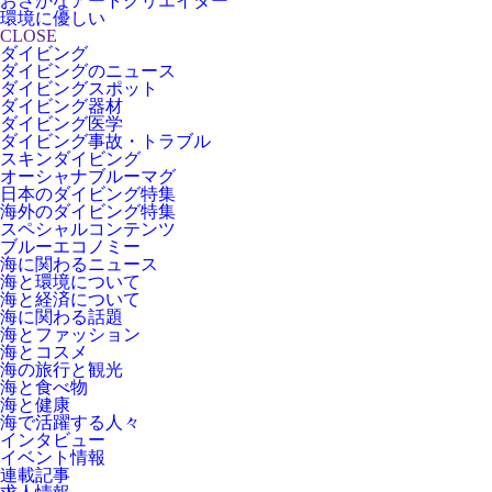
おさかなアートクリエイター
環境に優しい
CLOSE
ダイビング
ダイビングのニュース
ダイビングスポット
ダイビング器材
ダイビング医学
ダイビング事故・トラブル
スキンダイビング
オーシャナブルーマグ
日本のダイビング特集
海外のダイビング特集
スペシャルコンテンツ
ブルーエコノミー
海に関わるニュース
海と環境について
海と経済について
海に関わる話題
海とファッション
海とコスメ
海の旅行と観光
海と食べ物
海と健康
海で活躍する人々
インタビュー
イベント情報
連載記事