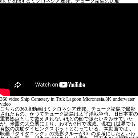
8Kで堪能するミクロネシア連邦、チューク諸島の沈船
360 video,Ship Cemetery in Truk Lagoon,Micronesia,8K underwater
video
こちらの360度動画はミクロネシア連邦、チューク諸島で撮影
されたもの。かつてチューク諸島は太平洋戦争時、旧日本軍の
重要拠点として数えきれないほどの船で賑わいをみせていた
が、米国の大空襲により、わずか2日で壊滅。現在は世界でも
有数の沈船ダイビングスポットとなっている。本動画では 、
映画『タイタニック』の撮影クルーがCGの参考にしたといわ