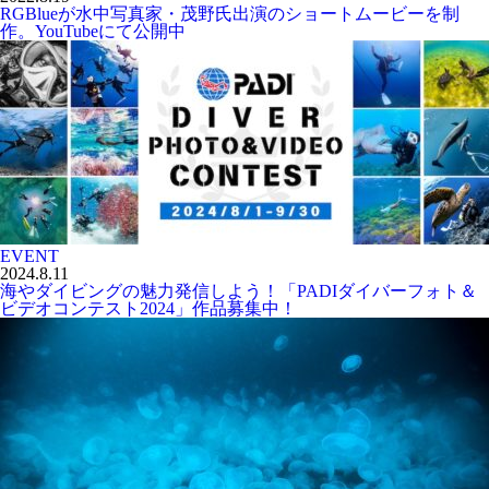
RGBlueが水中写真家・茂野氏出演のショートムービーを制
作。YouTubeにて公開中
EVENT
2024.8.11
海やダイビングの魅力発信しよう！「PADIダイバーフォト＆
ビデオコンテスト2024」作品募集中！