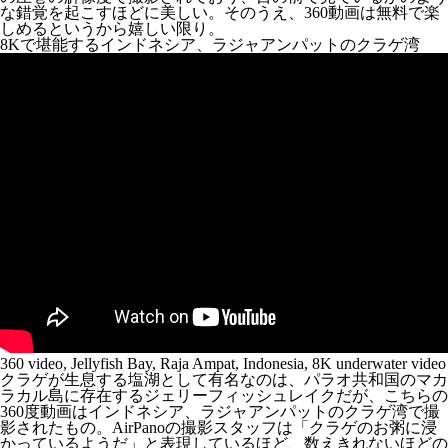
な錯覚を起こすほどに美しい。そのうえ、360動画は無料で楽
しめるというから嬉しい限り。
8Kで堪能するインドネシア、ラジャアンパットのクラゲ湾
360 video, Jellyfish Bay, Raja Ampat, Indonesia, 8K underwater video
クラゲが生息する塩湖として有名なのは、パラオ共和国のマカ
ラカル島に存在するジェリーフィッシュレイクだが、こちらの
360度動画はインドネシア、ラジャアンパットのクラゲ湾で撮
影されたもの。AirPanoの撮影スタッフは「クラゲのお粥に浸
かっているようだ」と表現しているほど、数えきれないほどの