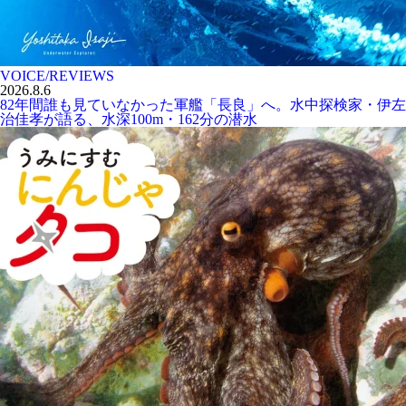
VOICE/REVIEWS
2026.8.6
82年間誰も見ていなかった軍艦「長良」へ。水中探検家・伊左
治佳孝が語る、水深100m・162分の潜水