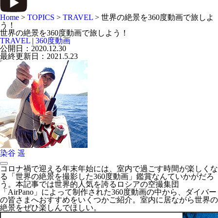
Home
>
TOPICS
>
TRAVEL
>
世界の絶景を360度動画で旅しよ
う！
世界の絶景を360度動画で旅しよう！
TRAVEL
|
360度動画
公開日：
2020.12.30
最終更新日：
2021.5.23
染谷 遥
コロナ禍で迎える年末年始には、室内で過ごす時間が楽しくな
る「世界の絶景を撮影した360度動画」鑑賞なんていかがだろ
う。本記事では世界的人気を誇るロシアの空撮集団
「AirPano」によって制作された360度動画の中から、ダイバー
の皆さまへおすすめをいくつかご紹介。室内に居ながら世界の
絶景をぜひ楽しんでほしい。