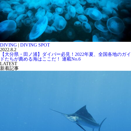
DIVING
|
DIVING SPOT
2022.8.2
【大分県・田ノ浦】ダイバー必見！2022年夏、全国各地のガイ
ドたちが薦める海はここだ！ 連載No.6
LATEST
新着記事