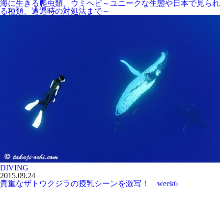
海に生きる爬虫類、ウミヘビ～ユニークな生態や日本で見られ
る種類、遭遇時の対処法まで～
DIVING
2015.09.24
貴重なザトウクジラの授乳シーンを激写！ week6