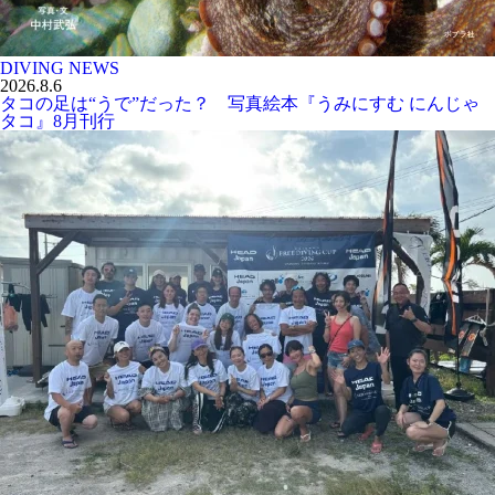
DIVING NEWS
2026.8.6
タコの足は“うで”だった？ 写真絵本『うみにすむ にんじゃ
タコ』8月刊行