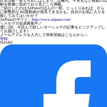
れる沈船・富士川丸にはじまり、山霧丸、平安丸など複数の沈
船を映像に収めており見どころ満載。
ご紹介したのはAirPanoのほんの一部。じっくりみれば、さら
に衝撃的な360度動画が発見できるかも。自分のお気に入りを
探してみてはいかが？
AirPanoのサイト：
https://www.airpano.com/
＼メルマガ会員募集中／
週に2回、今読んで欲しいオーシャナの記事をピックアップし
てお届けします♪
メールアドレスを入力して簡単登録はこちらから↓↓
登録
SHARE