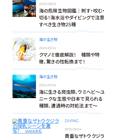
2023.08.02
海の危険生物図鑑｜刺す・咬む・
切る！海水浴やダイビングで注意
すべき生き物25種
海の生き物
2024.03.14
クマノミ徹底解説！ 種類や特
徴、驚きの性転換まで！
海の生き物
2024.07.24
海に生きる爬虫類、ウミヘビ～ユ
ニークな生態や日本で見られる
種類、遭遇時の対処法まで～
DIVING
2015.09.24
貴重なザトウクジラ