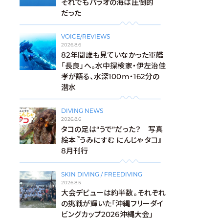
それでもパラオの海は圧倒的
だった
VOICE/REVIEWS
2026.8.6
82年間誰も見ていなかった軍艦
「長良」へ。水中探検家・伊左治佳
孝が語る、水深100m・162分の
潜水
DIVING NEWS
2026.8.6
タコの足は“うで”だった？ 写真
絵本『うみにすむ にんじゃ タコ』
8月刊行
SKIN DIVING / FREEDIVING
2026.8.5
大会デビューは約半数。それぞれ
の挑戦が輝いた「沖縄フリーダイ
ビングカップ2026沖縄大会」