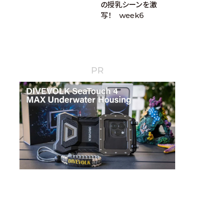
の授乳シーンを激
写！ week6
PR