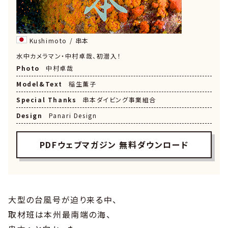
Kushimoto / 串本
水中カメラマン・中村卓哉、初潜入！
Photo
中村卓哉
Model&Text
稲生薫子
Special Thanks
串本ダイビング事業組合
Design
Panari Design
PDFウェブマガジン 無料ダウンロード
大型の台風号が迫り来る中、
取材班は本州最南端の海、