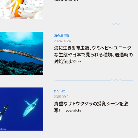
海の生き物
2024.07.24
海に生きる爬虫類、ウミヘビ～ユニーク
な生態や日本で見られる種類、遭遇時の
対処法まで～
DIVING
2015.09.24
貴重なザトウクジラの授乳シーンを激
写！ week6