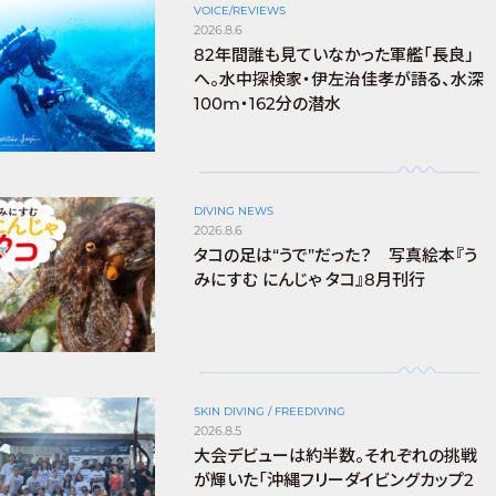
VOICE/REVIEWS
2026.8.6
82年間誰も見ていなかった軍艦「長良」
へ。水中探検家・伊左治佳孝が語る、水深
100m・162分の潜水
DIVING NEWS
2026.8.6
タコの足は“うで”だった？ 写真絵本『う
みにすむ にんじゃ タコ』8月刊行
SKIN DIVING / FREEDIVING
2026.8.5
大会デビューは約半数。それぞれの挑戦
が輝いた「沖縄フリーダイビングカップ2