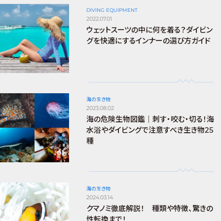
DIVING EQUIPMENT
2022.07.01
ウェットスーツの中に何を着る？ダイビン
グを快適にするインナーの選び方ガイド
海の生き物
2023.08.02
海の危険生物図鑑｜刺す・咬む・切る！海
水浴やダイビングで注意すべき生き物25
種
海の生き物
2024.03.14
クマノミ徹底解説！ 種類や特徴、驚きの
性転換まで！