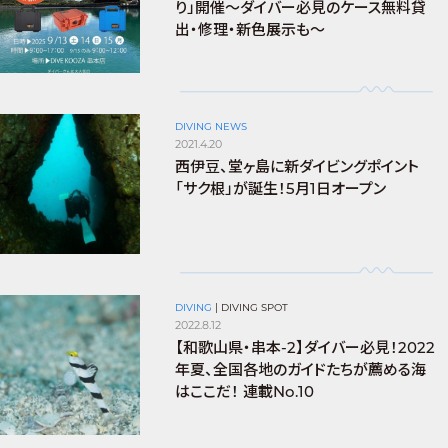
り」開催～ダイバー必見のケース無料貸
出・修理・新色展示も～
DIVING NEWS
2021.4.20
西伊豆、堂ヶ島に新ダイビングポイント
「サク根」が誕生！5月1日オープン
DIVING
|
DIVING SPOT
2022.8.12
【和歌山県・串本-2】ダイバー必見！2022
年夏、全国各地のガイドたちが薦める海
はここだ！ 連載No.10