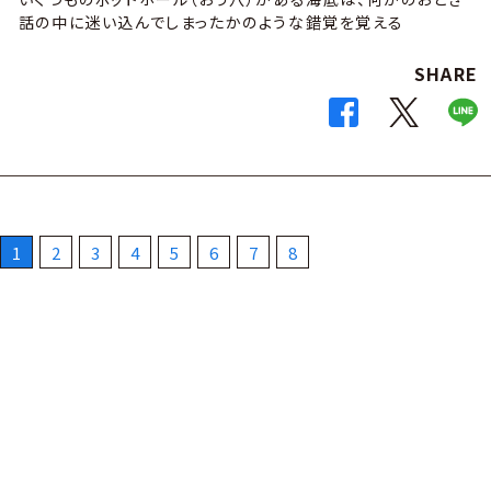
話の中に迷い込んでしまったかのような錯覚を覚える
SHARE
1
2
3
4
5
6
7
8