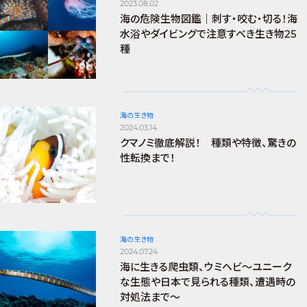
2023.08.02
海の危険生物図鑑｜刺す・咬む・切る！海
水浴やダイビングで注意すべき生き物25
種
海の生き物
2024.03.14
クマノミ徹底解説！ 種類や特徴、驚きの
性転換まで！
海の生き物
2024.07.24
海に生きる爬虫類、ウミヘビ～ユニーク
な生態や日本で見られる種類、遭遇時の
対処法まで～