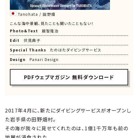
Tanohata / 田野畑
こんな海中景観、見たことも聞いたこともない！
Photo&Text
越智隆治
Edit
伏見典子
Special Thanks
たのはたダイビングサービス
Design
Panari Design
PDFウェブマガジン 無料ダウンロード
2017年4月に、新たにダイビングサービスがオープンし
た岩手県の田野畑村。
その海が我々に見せてくれたのは、1億1千万年も前の
地層が浸食された、