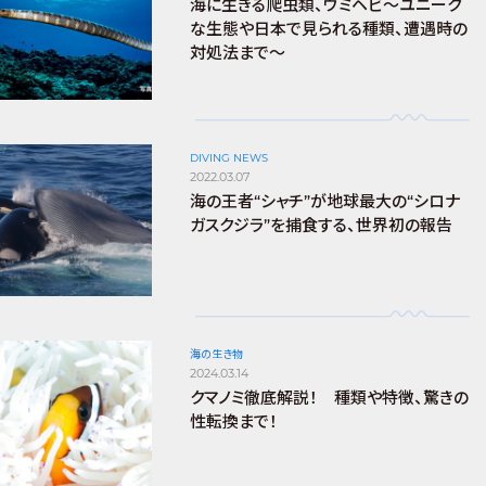
海に生きる爬虫類、ウミヘビ～ユニーク
な生態や日本で見られる種類、遭遇時の
対処法まで～
DIVING NEWS
2022.03.07
海の王者“シャチ”が地球最大の“シロナ
ガスクジラ”を捕食する、世界初の報告
海の生き物
2024.03.14
クマノミ徹底解説！ 種類や特徴、驚きの
性転換まで！