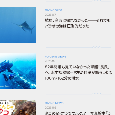
DIVING SPOT
2026.8.7
結局、産卵は撮れなかった──それでも
パラオの海は圧倒的だった
VOICE/REVIEWS
2026.8.6
82年間誰も見ていなかった軍艦「長良」
へ。水中探検家・伊左治佳孝が語る、水深
100m・162分の潜水
DIVING NEWS
2026.8.6
タコの足は“うで”だった？ 写真絵本『う