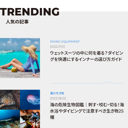
TRENDING
人気の記事
DIVING EQUIPMENT
2022.07.01
ウェットスーツの中に何を着る？ダイビン
グを快適にするインナーの選び方ガイド
海の生き物
2023.08.02
海の危険生物図鑑｜刺す・咬む・切る！海
水浴やダイビングで注意すべき生き物25
種