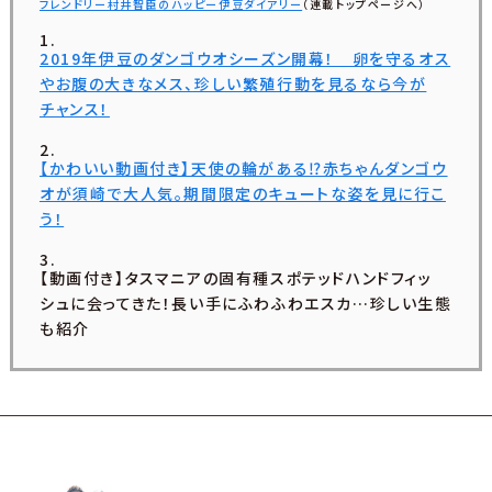
フレンドリー村井智臣のハッピー伊豆ダイアリー
（連載トップページへ）
2019年伊豆のダンゴウオシーズン開幕！ 卵を守るオス
やお腹の大きなメス、珍しい繁殖行動を見るなら今が
チャンス！
【かわいい動画付き】天使の輪がある⁉赤ちゃんダンゴウ
オが須崎で大人気。期間限定のキュートな姿を見に行こ
う！
【動画付き】タスマニアの固有種スポテッドハンドフィッ
シュに会ってきた！長い手にふわふわエスカ…珍しい生態
も紹介