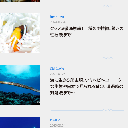
海の生き物
2024.03.14
クマノミ徹底解説！ 種類や特徴、驚きの
性転換まで！
海の生き物
2024.07.24
海に生きる爬虫類、ウミヘビ～ユニーク
な生態や日本で見られる種類、遭遇時の
対処法まで～
DIVING
2015.09.24