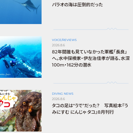
パラオの海は圧倒的だった
VOICE/REVIEWS
2026.8.6
82年間誰も見ていなかった軍艦「長良」
へ。水中探検家・伊左治佳孝が語る、水深
100m・162分の潜水
DIVING NEWS
2026.8.6
タコの足は“うで”だった？ 写真絵本『う
みにすむ にんじゃ タコ』8月刊行