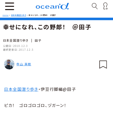
Home
>
日本全国潜り歩き
>
幸せになれ、この野郎！ ＠田子
幸せになれ、この野郎！ ＠田子
日本全国潜り歩き
|
田子
公開日：
2010.12.3
最終更新日：
2017.12.5
寺山 英樹
日本全国潜り歩き
・伊豆行脚編@田子
ピカ！ ゴロゴロゴロ、ヅガーン！