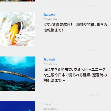
海の生き物
2024.03.14
クマノミ徹底解説！ 種類や特徴、驚きの
性転換まで！
海の生き物
2024.07.24
海に生きる爬虫類、ウミヘビ～ユニーク
な生態や日本で見られる種類、遭遇時の
対処法まで～
DIVING
2015.09.24