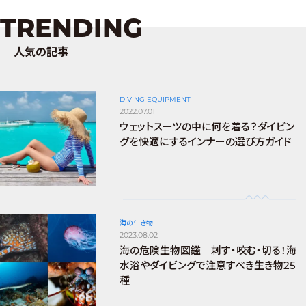
TRENDING
人気の記事
DIVING EQUIPMENT
2022.07.01
ウェットスーツの中に何を着る？ダイビン
グを快適にするインナーの選び方ガイド
海の生き物
2023.08.02
海の危険生物図鑑｜刺す・咬む・切る！海
水浴やダイビングで注意すべき生き物25
種