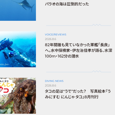
パラオの海は圧倒的だった
VOICE/REVIEWS
2026.8.6
82年間誰も見ていなかった軍艦「長良」
へ。水中探検家・伊左治佳孝が語る、水深
100m・162分の潜水
DIVING NEWS
2026.8.6
タコの足は“うで”だった？ 写真絵本『う
みにすむ にんじゃ タコ』8月刊行