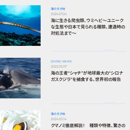
海の生き物
2024.07.24
海に生きる爬虫類、ウミヘビ～ユニーク
な生態や日本で見られる種類、遭遇時の
対処法まで～
DIVING NEWS
2022.03.07
海の王者“シャチ”が地球最大の“シロナ
ガスクジラ”を捕食する、世界初の報告
海の生き物
2024.03.14
クマノミ徹底解説！ 種類や特徴、驚きの