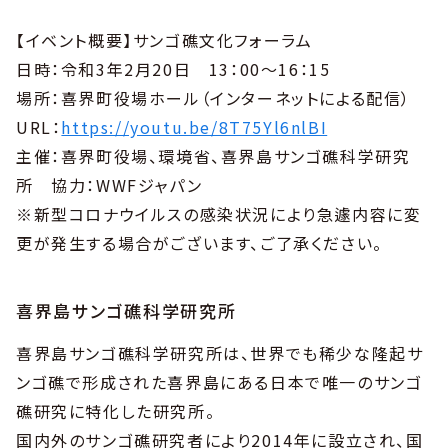
【イベント概要】サンゴ礁文化フォーラム
日時：令和3年2月20日 13：00～16：15
場所：喜界町役場ホール（インターネットによる配信）
URL：
https://youtu.be/8T75Yl6nlBI
主催：喜界町役場、環境省、喜界島サンゴ礁科学研究
所 協力：WWFジャパン
※新型コロナウイルスの感染状況により急遽内容に変
更が発生する場合がございます、ご了承ください。
喜界島サンゴ礁科学研究所
喜界島サンゴ礁科学研究所は、世界でも稀少な隆起サ
ンゴ礁で形成された喜界島にある日本で唯一のサンゴ
礁研究に特化した研究所。
国内外のサンゴ礁研究者により2014年に設立され、国