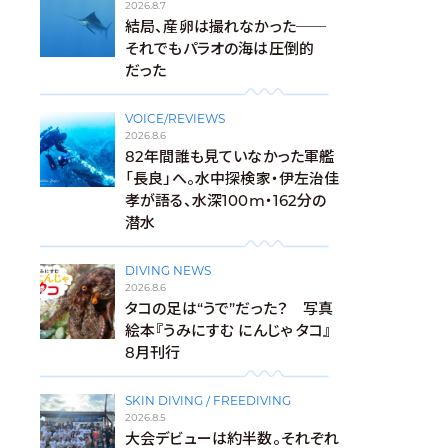
2026.8.7
結局、産卵は撮れなかった──
それでもパラオの海は圧倒的
だった
VOICE/REVIEWS
2026.8.6
82年間誰も見ていなかった軍艦
「長良」へ。水中探検家・伊左治佳
孝が語る、水深100m・162分の
潜水
DIVING NEWS
2026.8.6
タコの足は“うで”だった？ 写真
絵本『うみにすむ にんじゃ タコ』
8月刊行
SKIN DIVING / FREEDIVING
2026.8.5
大会デビューは約半数。それぞれ