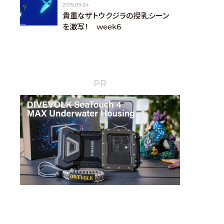
2015.09.24
貴重なザトウクジラの授乳シーン
を激写！ week6
PR