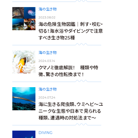
海の生き物
2023.08.02
海の危険生物図鑑｜刺す・咬む・
切る！海水浴やダイビングで注意
すべき生き物25種
海の生き物
2024.03.14
クマノミ徹底解説！ 種類や特
徴、驚きの性転換まで！
海の生き物
2024.07.24
海に生きる爬虫類、ウミヘビ～ユ
ニークな生態や日本で見られる
種類、遭遇時の対処法まで～
DIVING