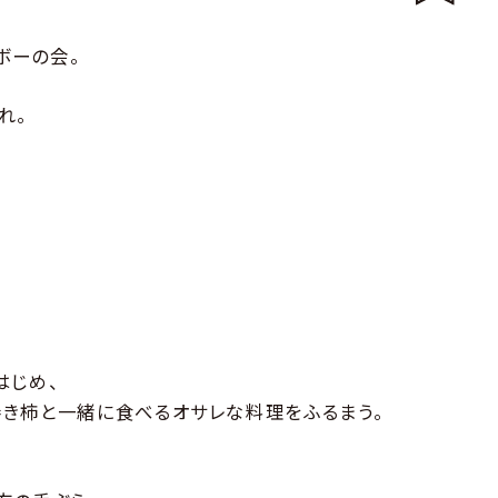
ボーの会。
れ。
はじめ、
き柿と一緒に食べるオサレな料理をふるまう。