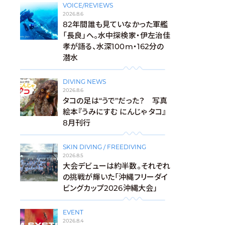
VOICE/REVIEWS
2026.8.6
82年間誰も見ていなかった軍艦
「長良」へ。水中探検家・伊左治佳
孝が語る、水深100m・162分の
潜水
DIVING NEWS
2026.8.6
タコの足は“うで”だった？ 写真
絵本『うみにすむ にんじゃ タコ』
8月刊行
SKIN DIVING / FREEDIVING
2026.8.5
大会デビューは約半数。それぞれ
の挑戦が輝いた「沖縄フリーダイ
ビングカップ2026沖縄大会」
EVENT
2026.8.4