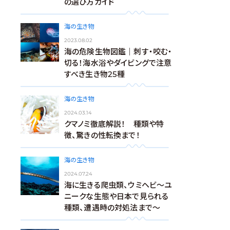
の選び方ガイド
海の生き物
2023.08.02
海の危険生物図鑑｜刺す・咬む・
切る！海水浴やダイビングで注意
すべき生き物25種
海の生き物
2024.03.14
クマノミ徹底解説！ 種類や特
徴、驚きの性転換まで！
海の生き物
2024.07.24
海に生きる爬虫類、ウミヘビ～ユ
ニークな生態や日本で見られる
種類、遭遇時の対処法まで～