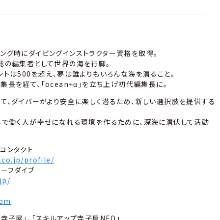
ング時にダイビングインストラクター資格を取得。
誌の編集者として世界の海を行脚。
ントは500を超え、夢は誰よりもいろんな海を潜ること。
長を経て、「ocean+α」を立ち上げ初代編集長に。
して、ダイバーがより安全に楽しく潜るため、新しい選択肢を提供する
界で働く人が幸せになれる環境を作るために、深海に潜伏して活動
コンタクト
co.jp/profile/
セーフダイブ
jp/
com
寺子屋」、「スキルアップ寺子屋NEO」