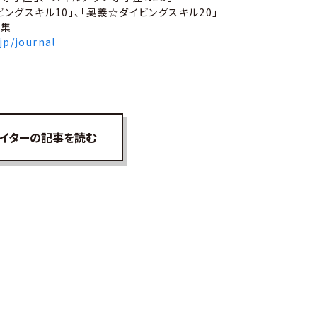
ビングスキル10」、「奥義☆ダイビングスキル20」
言集
.jp/journal
イターの記事を読む