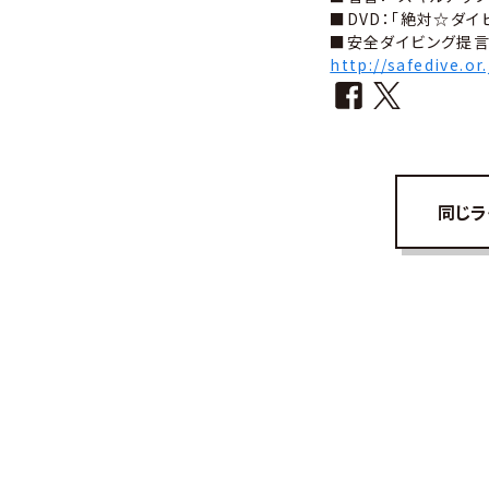
■DVD：「絶対☆ダイ
■安全ダイビング提
http://safedive.or
同じラ