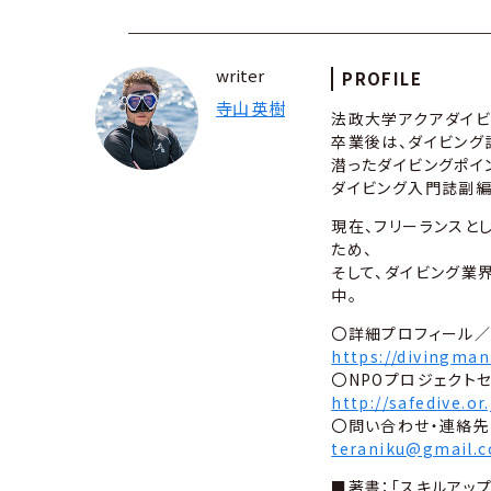
writer
PROFILE
寺山 英樹
法政大学アクアダイビ
卒業後は、ダイビング
潜ったダイビングポイ
ダイビング入門誌副編集
現在、フリーランスと
ため、
そして、ダイビング業
中。
〇詳細プロフィール／
https://divingman.
〇NPOプロジェクト
http://safedive.or.
〇問い合わせ・連絡先
teraniku@gmail.
■著書：「スキルアップ