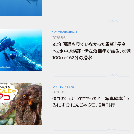
VOICE/REVIEWS
2026.8.6
82年間誰も見ていなかった軍艦「長良」
へ。水中探検家・伊左治佳孝が語る、水深
100m・162分の潜水
DIVING NEWS
2026.8.6
タコの足は“うで”だった？ 写真絵本『う
みにすむ にんじゃ タコ』8月刊行