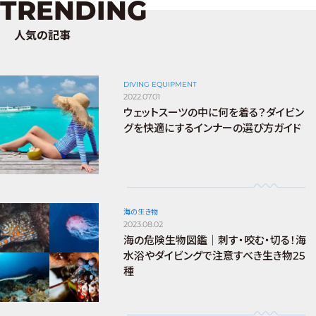
TRENDING
人気の記事
DIVING EQUIPMENT
2022.07.01
ウェットスーツの中に何を着る？ダイビン
グを快適にするインナーの選び方ガイド
海の生き物
2023.08.02
海の危険生物図鑑｜刺す・咬む・切る！海
水浴やダイビングで注意すべき生き物25
種