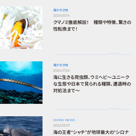
海の生き物
2024.03.14
クマノミ徹底解説！ 種類や特徴、驚きの
性転換まで！
海の生き物
2024.07.24
海に生きる爬虫類、ウミヘビ～ユニーク
な生態や日本で見られる種類、遭遇時の
対処法まで～
DIVING NEWS
2022.03.07
海の王者“シャチ”が地球最大の“シロナ