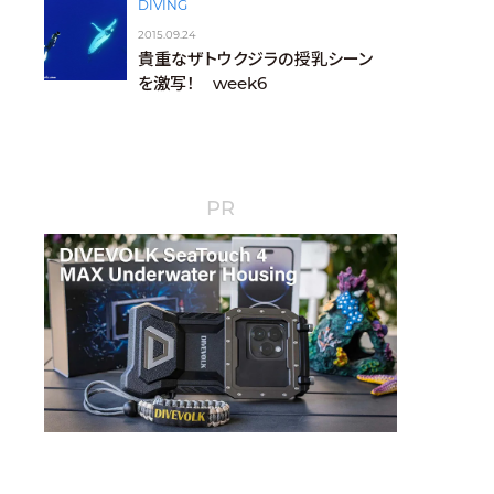
DIVING
2015.09.24
貴重なザトウクジラの授乳シーン
を激写！ week6
PR