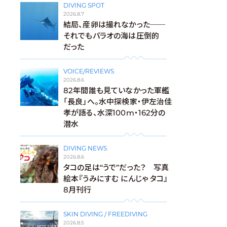
DIVING SPOT
2026.8.7
結局、産卵は撮れなかった──
それでもパラオの海は圧倒的
だった
VOICE/REVIEWS
2026.8.6
82年間誰も見ていなかった軍艦
「長良」へ。水中探検家・伊左治佳
孝が語る、水深100m・162分の
潜水
DIVING NEWS
2026.8.6
タコの足は“うで”だった？ 写真
絵本『うみにすむ にんじゃ タコ』
8月刊行
SKIN DIVING / FREEDIVING
2026.8.5