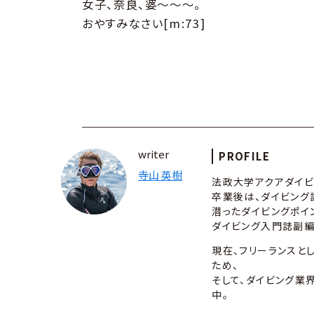
女子、奈良、婆〜〜〜。
おやすみなさい[m:73]
writer
PROFILE
寺山 英樹
法政大学アクアダイビ
卒業後は、ダイビング
潜ったダイビングポイ
ダイビング入門誌副編集
現在、フリーランスと
ため、
そして、ダイビング業
中。