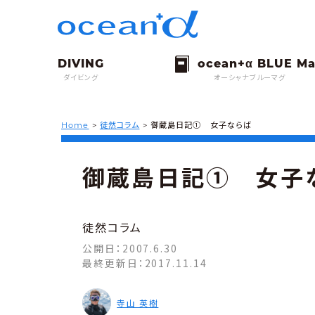
ダイビング
オーシャナブルーマグ
Home
>
徒然コラム
>
御蔵島日記① 女子ならば
御蔵島日記① 女子
徒然コラム
公開日：
2007.6.30
最終更新日：
2017.11.14
寺山 英樹