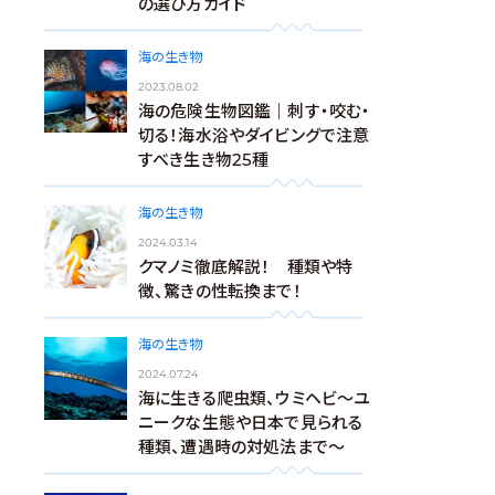
の選び方ガイド
海の生き物
2023.08.02
海の危険生物図鑑｜刺す・咬む・
切る！海水浴やダイビングで注意
すべき生き物25種
海の生き物
2024.03.14
クマノミ徹底解説！ 種類や特
徴、驚きの性転換まで！
海の生き物
2024.07.24
海に生きる爬虫類、ウミヘビ～ユ
ニークな生態や日本で見られる
種類、遭遇時の対処法まで～