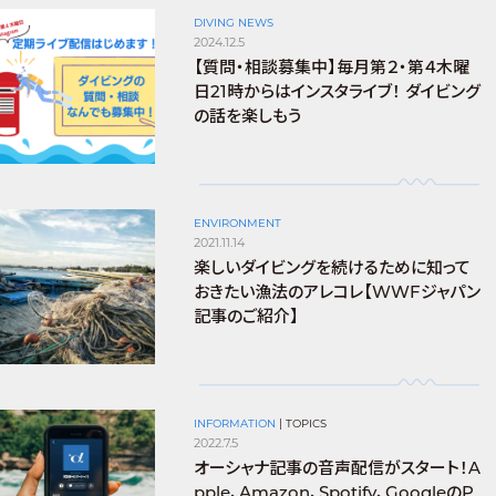
DIVING NEWS
2024.12.5
【質問・相談募集中】毎月第２・第４木曜
日21時からはインスタライブ！ ダイビング
の話を楽しもう
ENVIRONMENT
2021.11.14
楽しいダイビングを続けるために知って
おきたい漁法のアレコレ【WWFジャパン
記事のご紹介】
INFORMATION
|
TOPICS
2022.7.5
オーシャナ記事の音声配信がスタート！A
pple、Amazon、Spotify、GoogleのP