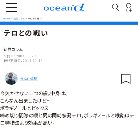
Home
>
徒然コラム
>
テロとの戦い
テロとの戦い
徒然コラム
公開日：
2007.11.27
最終更新日：
2017.11.14
寺山 英樹
今欠かせない二つの袋。中身は、
こんなん出ましたけど〜
ポラギノ－ルとビックス。
締め切り間際の喉と尻の同時多発テロ。ポラギノ－ルと喉飴はテ
ロ特措法より効果が高い。