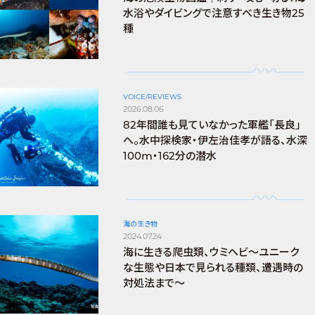
水浴やダイビングで注意すべき生き物25
種
VOICE/REVIEWS
2026.08.06
82年間誰も見ていなかった軍艦「長良」
へ。水中探検家・伊左治佳孝が語る、水深
100m・162分の潜水
海の生き物
2024.07.24
海に生きる爬虫類、ウミヘビ～ユニーク
な生態や日本で見られる種類、遭遇時の
対処法まで～