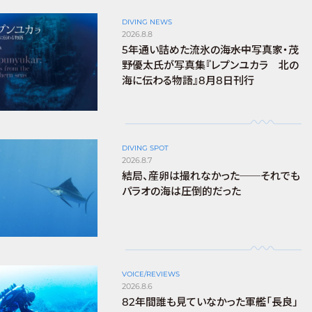
DIVING NEWS
2026.8.8
5年通い詰めた流氷の海――水中写真家・茂
野優太氏が写真集『レプンユカラ 北の
海に伝わる物語』8月8日刊行
DIVING SPOT
2026.8.7
結局、産卵は撮れなかった──それでも
パラオの海は圧倒的だった
VOICE/REVIEWS
2026.8.6
82年間誰も見ていなかった軍艦「長良」