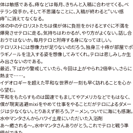
体は敏感である。痔などは毎月、きちんと入稿に合わせてくる。ベ
テラン投手か。そして不思議なことに、入稿が終わると“いい感
痔”に消えてなくなる。
体の中のテロリストたちは僕が体に負担をかけるとすぐに不満を
爆発させテロに走る。気持ちはわかるが、やり方がよくない。話し合
おうではないか。毎月テロと対痔する身になってほしい。
テロリストには想像力が足りないのだろう。独身三十痔が部屋でポ
ラギノ－ルを注入する姿を想像してみてくれ。テロは悲しみしか生
み出さないのである。
最近、下ばかり警戒していたら、今回は上がやられ2倍辛い。さらに
熱まで……。
イデオロギーを超えた平和な世界が一刻も早く訪れることを心か
ら望む。
平和をもたらすものは国連でもましてやアメリカなどでもはなく、
僕が現実逃避mixiをやめて仕事をやることだがテロによるダメー
ジは少なくない。とりあえず祈ろう。ア－メン。ついでに海にも感謝。
水中マンタさんからハワイ土産にいただいた入浴剤
あ〜癒される〜。水中マンタさんありがとう。これでテロと戦う準
備ができた。