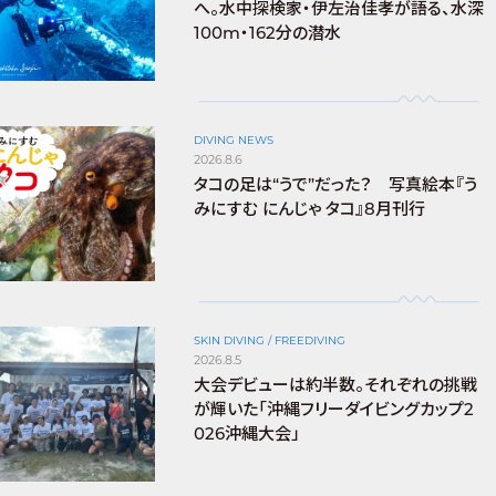
へ。水中探検家・伊左治佳孝が語る、水深
100m・162分の潜水
DIVING NEWS
2026.8.6
タコの足は“うで”だった？ 写真絵本『う
みにすむ にんじゃ タコ』8月刊行
SKIN DIVING / FREEDIVING
2026.8.5
大会デビューは約半数。それぞれの挑戦
が輝いた「沖縄フリーダイビングカップ2
026沖縄大会」