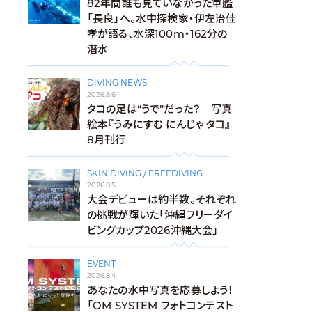
82年間誰も見ていなかった軍艦
「長良」へ。水中探検家・伊左治佳
孝が語る、水深100m・162分の
潜水
DIVING NEWS
2026.8.6
タコの足は“うで”だった？ 写真
絵本『うみにすむ にんじゃ タコ』
8月刊行
SKIN DIVING / FREEDIVING
2026.8.5
大会デビューは約半数。それぞれ
の挑戦が輝いた「沖縄フリーダイ
ビングカップ2026沖縄大会」
EVENT
2026.8.4
あなたの水中写真を応募しよう！
「OM SYSTEM フォトコンテスト