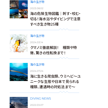
海の生き物
2023.08.02
海の危険生物図鑑｜刺す・咬む・
切る！海水浴やダイビングで注意
すべき生き物25種
海の生き物
2024.03.14
クマノミ徹底解説！ 種類や特
徴、驚きの性転換まで！
海の生き物
2024.07.24
海に生きる爬虫類、ウミヘビ～ユ
ニークな生態や日本で見られる
種類、遭遇時の対処法まで～
DIVING NEWS
2022.03.07