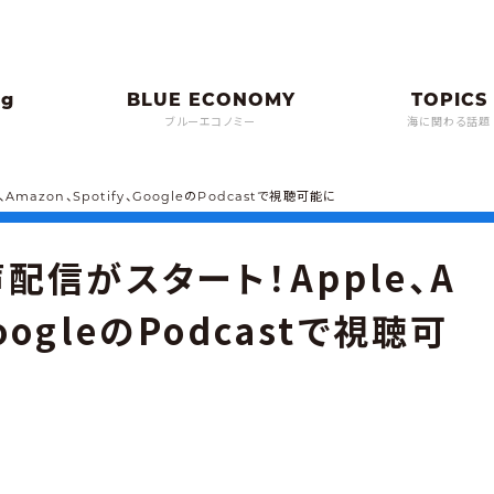
ブルーエコノミー
海に関わる話題
azon、Spotify、GoogleのPodcastで視聴可能に
信がスタート！Apple、A
GoogleのPodcastで視聴可