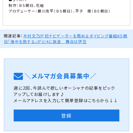
制作：ＢＳ朝日、花組
プロデューサー：藤川克平（ＢＳ朝日）、平子 傑（ＢＳ朝日）
関連記事：
木村文乃が初ナビゲーターを務めるダイビング番組BＳ朝
日「海中を旅する」が2/4に放送 舞台は伊豆
＼メルマガ会員募集中／
週に2回、今読んで欲しいオーシャナの記事をピック
アップしてお届けします♪
メールアドレスを入力して簡単登録はこちらから↓↓
登録