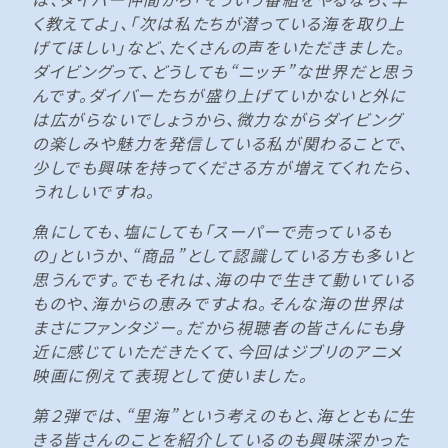
く教えてよ」、「次は私たちが潜っている海を取り上
げてほしい」など、たくさんの声をいただきました。
ダイビングって、どうしても“ニッチ”な世界だと思う
んです。ダイバーたちが盛り上げていかないと外に
は広がらないでしょうから、微力ながらダイビング
の楽しみや魅力を発信している私が関わることで、
少しでも興味を持ってくださる方が増えてくれたら、
うれしいですね。
魚にしても、塩にしても「スーパーで売っているも
の」というか、“商品”として認識している方も多いと
思うんです。でもそれは、海の中で生きて動いている
ものや、海からの恵みですよね。そんな海の世界は
まさにファンタジー。だから視聴者の皆さんにも身
近に感じていただきたくて、今回はジブリのアニメ
映画に例えて表現として使いました。
第２弾では、“里海”という考えのもと、海とともに生
きる皆さんのことを紹介しているのも興味深かった