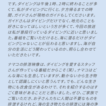
です。ダイビングは午後１時、２時に終わることが多
くて、私がダイビングに行くと、夕方帰るまでの時
間、ガイドさんが現地のガイドもしてくださいます。
ガイドさんはダイビングだけでなく、地元のことも
好きになってほしいという方が多くて、今回の放送
は私が普段行っているダイビングに近いと思いまし
た。番組をご覧いただけると、海に潜るだけがダイ
ビングじゃないことが伝わると思いますし、海が自
分の生活にどう関わっているのか、照らし合わせて
いただきたいです。
ナマコの排泄映像は、ダイビングを愛するスタッフ
さんが作っている番組だからこそ（笑）。ナマコはど
んな海にも生息していますが、動かないから生き物
として認識しにくいと思うんです。でも、どんな生き
物にも衣食住があるわけで、それを紹介するのはす
ごく意味があることだと思いました。ぜひ、ご家族で
ご覧いただき、お子さんたちに人間は不要なものを
排泄するけれど、海の生き物たちの排泄には海の浄