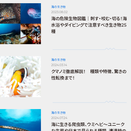
海の生き物
2023.08.02
海の危険生物図鑑｜刺す・咬む・切る！海
水浴やダイビングで注意すべき生き物25
種
海の生き物
2024.03.14
クマノミ徹底解説！ 種類や特徴、驚きの
性転換まで！
海の生き物
2024.07.24
海に生きる爬虫類、ウミヘビ～ユニーク
な生態や日本で見られる種類、遭遇時の