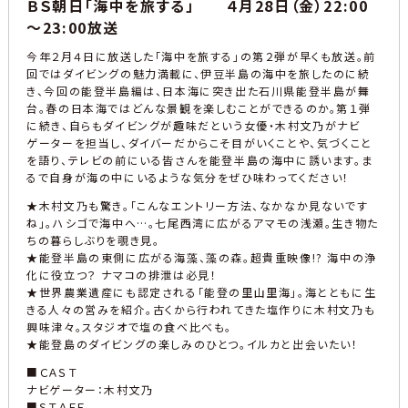
ＢＳ朝日「海中を旅する」 ４月28日（金）22:00
～23:00放送
今年２月４日に放送した「海中を旅する」の第２弾が早くも放送。前
回ではダイビングの魅力満載に、伊豆半島の海中を旅したのに続
き、今回の能登半島編は、日本海に突き出た石川県能登半島が舞
台。春の日本海ではどんな景観を楽しむことができるのか。第１弾
に続き、自らもダイビングが趣味だという女優・木村文乃がナビ
ゲーターを担当し、ダイバーだからこそ目がいくことや、気づくこと
を語り、テレビの前にいる皆さんを能登半島の海中に誘います。ま
るで自身が海の中にいるような気分をぜひ味わってください！
★木村文乃も驚き。「こんなエントリー方法、なかなか見ないです
ね」。ハシゴで海中へ…。七尾西湾に広がるアマモの浅瀬。生き物た
ちの暮らしぶりを覗き見。
★能登半島の東側に広がる海藻、藻の森。超貴重映像!? 海中の浄
化に役立つ？ ナマコの排泄は必見！
★世界農業遺産にも認定される「能登の里山里海」。海とともに生
きる人々の営みを紹介。古くから行われてきた塩作りに木村文乃も
興味津々。スタジオで塩の食べ比べも。
★能登島のダイビングの楽しみのひとつ。イルカと出会いたい！
■ＣＡＳＴ
ナビゲーター：木村文乃
■ＳＴＡＦＦ