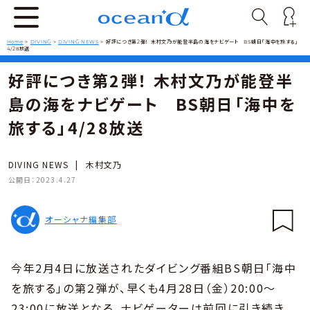
Home
>
DIVING
>
DIVING NEWS
>
好評につき第2弾！ 木村文乃が能登半島の海をナビゲート BS朝日「海中を旅する」
4/28放送
好評につき第2弾！ 木村文乃が能登半
島の海をナビゲート BS朝日「海中を
旅する」4/28放送
DIVING NEWS
|
木村文乃
公開日：
2023.4.27
オーシャナ編集部
今年2月4日に放送されたダイビング番組BS朝日「海中
を旅する」の第２弾が、早くも4月28日（金）20:00～
23:00に放送となる。ナビゲーターは前回に引き続き、