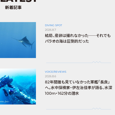
新着記事
DIVING SPOT
2026.8.7
結局、産卵は撮れなかった──それでも
パラオの海は圧倒的だった
VOICE/REVIEWS
2026.8.6
82年間誰も見ていなかった軍艦「長良」
へ。水中探検家・伊左治佳孝が語る、水深
100m・162分の潜水