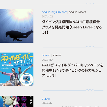
DIVING EQUIPMENT
|
DIVING NEWS
2021.4.22
ダイビング指導団体NAUIが環境保全
グッズを発売開始【Green Diverになろ
う！】
DIVING
|
EVENT
2023.7.10
PADIがスマイルダイバーキャンペーンを
開催中！SNSでダイビングの魅力をシェ
アしよう！
EVENT
2023.3.6