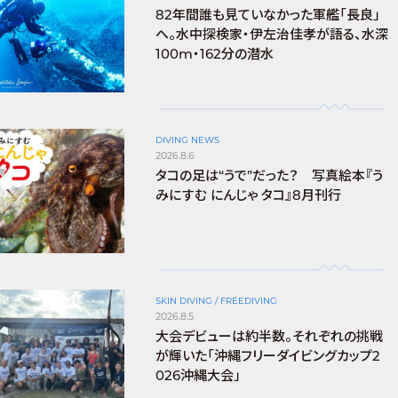
82年間誰も見ていなかった軍艦「長良」
へ。水中探検家・伊左治佳孝が語る、水深
100m・162分の潜水
DIVING NEWS
2026.8.6
タコの足は“うで”だった？ 写真絵本『う
みにすむ にんじゃ タコ』8月刊行
SKIN DIVING / FREEDIVING
2026.8.5
大会デビューは約半数。それぞれの挑戦
が輝いた「沖縄フリーダイビングカップ2
026沖縄大会」