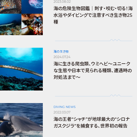
2023.08.02
海の危険生物図鑑｜刺す・咬む・切る！海
水浴やダイビングで注意すべき生き物25
種
海の生き物
2024.07.24
海に生きる爬虫類、ウミヘビ～ユニーク
な生態や日本で見られる種類、遭遇時の
対処法まで～
DIVING NEWS
2022.03.07
海の王者“シャチ”が地球最大の“シロナ
ガスクジラ”を捕食する、世界初の報告