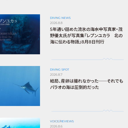
DIVING NEWS
2026.8.8
5年通い詰めた流氷の海――水中写真家・茂
野優太氏が写真集『レプンユカラ 北の
海に伝わる物語』8月8日刊行
DIVING SPOT
2026.8.7
結局、産卵は撮れなかった──それでも
パラオの海は圧倒的だった
VOICE/REVIEWS
2026.8.6