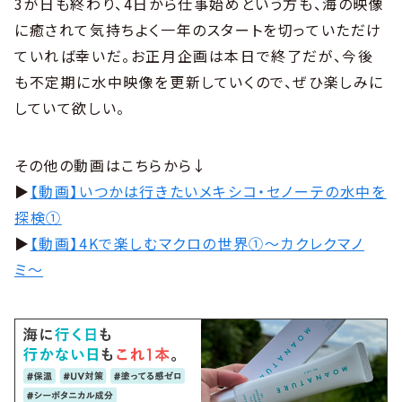
3が日も終わり、4日から仕事始めという方も、海の映像
に癒されて気持ちよく一年のスタートを切っていただけ
ていれば幸いだ。お正月企画は本日で終了だが、今後
も不定期に水中映像を更新していくので、ぜひ楽しみに
していて欲しい。
その他の動画はこちらから↓
▶︎
【動画】いつかは行きたいメキシコ・セノーテの水中を
探検①
▶︎
【動画】4Kで楽しむマクロの世界①〜カクレクマノ
ミ〜