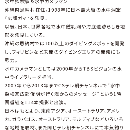
水中探検家＆水中カメラマン
沖縄県恩納村在住。1998年に日本最大級の水中洞窟
『広部ガマ』を発見。
以後、日本、世界各地で水中鍾乳洞や海底遺跡らしき地
形を発見している。
沖縄の恩納村では100以上のダイビングスポットを開発
し、フィリピンなど未開のダイビングエリアの開発にも
尽力。
水中カメラマンとしては2000年からTBSビジョンの水
中ライブラリーを担当。
2007年から2013年までCSテレ朝チャンネルで“水中
探検家広部俊明が行く海からのメッセージ”という1時
間番組を114本撮影と出演。
日本はもとより、東南アジア、オースートラリア、アメリ
カ、ガラパゴス、オーストラリア、モルディブなどいろいろ
な地域を取材、また同じテレ朝チャンネルにて本気釣り