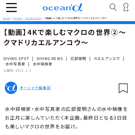
Home
>
DIVING
>
DIVING SPOT
>
【動画】4Kで楽しむマクロの世界②〜クマドリカエルアンコウ〜
【動画】4Kで楽しむマクロの世界②〜
クマドリカエルアンコウ〜
DIVING SPOT
|
DIVING NEWS
|
広部俊明
|
カエルアンコウ
|
水中写真家
|
水中探検家
公開日：
2021.1.3
オーシャナ編集部
水中探検家・水中写真家の広部俊明さんの水中映像を
お正月に楽しんでいただく本企画。最終日となる3日目
も美しいマクロの世界をお届け。