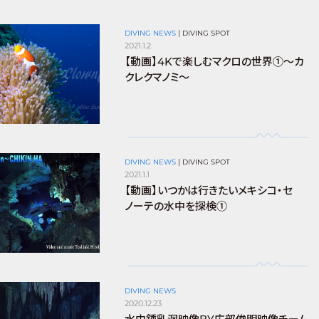
DIVING NEWS
|
DIVING SPOT
2021.1.2
【動画】4Kで楽しむマクロの世界①〜カ
クレクマノミ〜
DIVING NEWS
|
DIVING SPOT
2021.1.1
【動画】いつかは行きたいメキシコ・セ
ノーテの水中を探検①
DIVING NEWS
2020.12.23