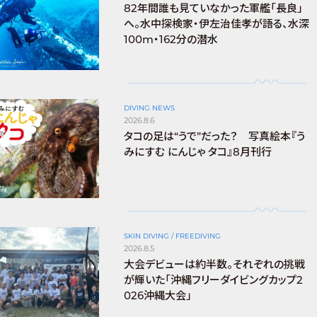
82年間誰も見ていなかった軍艦「長良」
へ。水中探検家・伊左治佳孝が語る、水深
100m・162分の潜水
DIVING NEWS
2026.8.6
タコの足は“うで”だった？ 写真絵本『う
みにすむ にんじゃ タコ』8月刊行
SKIN DIVING / FREEDIVING
2026.8.5
大会デビューは約半数。それぞれの挑戦
が輝いた「沖縄フリーダイビングカップ2
026沖縄大会」