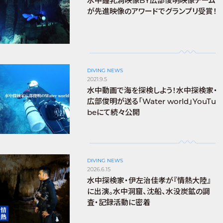
水中鍾乳洞映像BY広部俊明映像チーム
が先進映像のアワードでグランプリ受賞！
DIVING NEWS
2021.9.5
水中動画で海を探検しよう！水中探検家・
広部俊明が送る「Water world」YouTu
beにて続々公開
DIVING NEWS
2026.6.15
水中探検家・伊左治佳孝が『情熱大陸』
に出演。水中洞窟、沈船、水没炭鉱の調
査・記録活動に密着