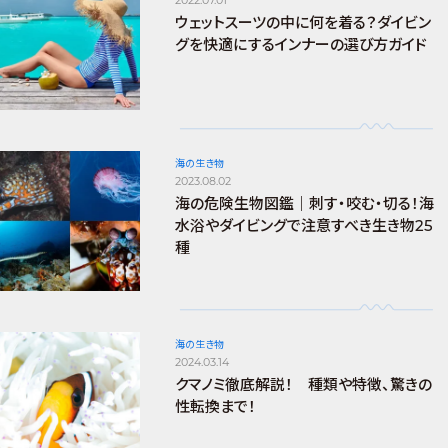
ウェットスーツの中に何を着る？ダイビン
グを快適にするインナーの選び方ガイド
海の生き物
2023.08.02
海の危険生物図鑑｜刺す・咬む・切る！海
水浴やダイビングで注意すべき生き物25
種
海の生き物
2024.03.14
クマノミ徹底解説！ 種類や特徴、驚きの
性転換まで！