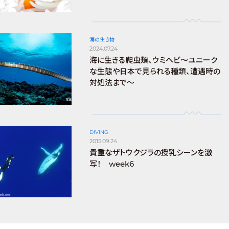
海の生き物
2024.07.24
海に生きる爬虫類、ウミヘビ～ユニーク
な生態や日本で見られる種類、遭遇時の
対処法まで～
DIVING
2015.09.24
貴重なザトウクジラの授乳シーンを激
写！ week6