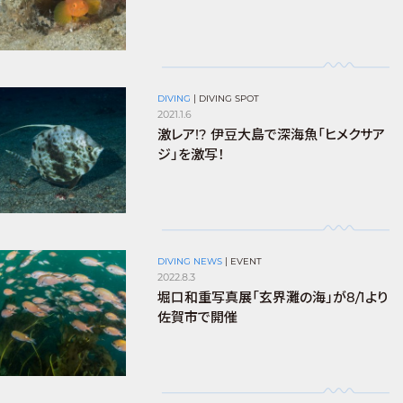
DIVING
|
DIVING SPOT
2021.1.6
激レア!? 伊豆大島で深海魚「ヒメクサア
ジ」を激写！
DIVING NEWS
|
EVENT
2022.8.3
堀口和重写真展「玄界灘の海」が8/1より
佐賀市で開催