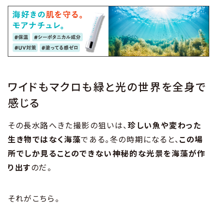
ワイドもマクロも緑と光の世界を全身で
感じる
その長水路へきた撮影の狙いは、
珍しい魚や変わった
生き物ではなく海藻
である。冬の時期になると、
この場
所でしか見ることのできない神秘的な光景を海藻が作
り出す
のだ。
それがこちら。