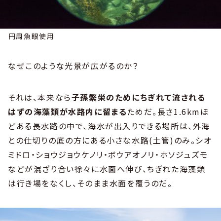
円周魚眼使用
なぜこのような光景が広がるのか？
それは、本来なら
子孫繁栄のためにちぎれて流される
はずの海藻類が水路内に留まる
ためだ。長さ1.6kmほ
どある長水路の中で、海水が出入りできる場所は、外海
との仕切りの底の方にある小さな水路(土管)のみ。シオ
ミドロ・ショウジョウケノリ・ボウアオノリ・ホソジュズモ
などが混ざり合い徐々に水面へ伸び、ちぎれた海藻類
は行き場をなくし、そのまま水面を覆うのだ。