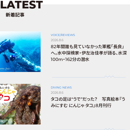
LATEST
新着記事
VOICE/REVIEWS
2026.8.6
82年間誰も見ていなかった軍艦「長良」
へ。水中探検家・伊左治佳孝が語る、水深
100m・162分の潜水
DIVING NEWS
2026.8.6
タコの足は“うで”だった？ 写真絵本『う
みにすむ にんじゃ タコ』8月刊行