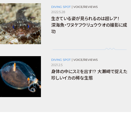
DIVING SPOT
|
VOICE/REVIEWS
2022.5.28
生きている姿が見られるのは超レア！
深海魚・ワヌケフウリュウウオの撮影に成
功
DIVING SPOT
|
VOICE/REVIEWS
2021.2.5
身体の中にスミを出す!? 大瀬崎で捉えた
珍しいイカの稀な生態