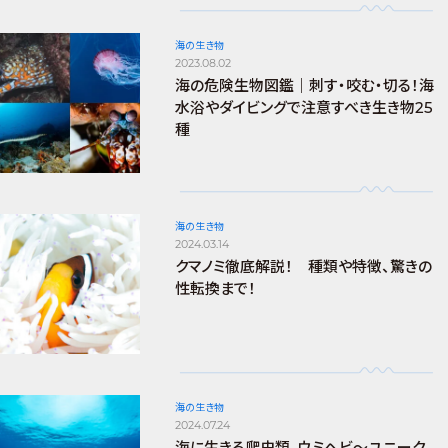
海の生き物
2023.08.02
海の危険生物図鑑｜刺す・咬む・切る！海
水浴やダイビングで注意すべき生き物25
種
海の生き物
2024.03.14
クマノミ徹底解説！ 種類や特徴、驚きの
性転換まで！
海の生き物
2024.07.24
海に生きる爬虫類、ウミヘビ～ユニーク