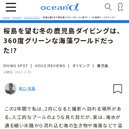
Home
>
DIVING
>
DIVING SPOT
>
桜島を望む冬の鹿児島ダイビングは、360度グリーンな海藻ワールドだった!?
桜島を望む冬の鹿児島ダイビングは、
360度グリーンな海藻ワールドだっ
た!?
DIVING SPOT
|
VOICE/REVIEWS
|
ダイビング
|
鹿児島
公開日：
2021.3.30
堀口 和重
この2年間で私は、2月になると撮影へ訪れる場所があ
る。人工的なプールのような見た目だが、実は、海水が
通る細い水路から流れ込む海の生き物や海藻などで溢