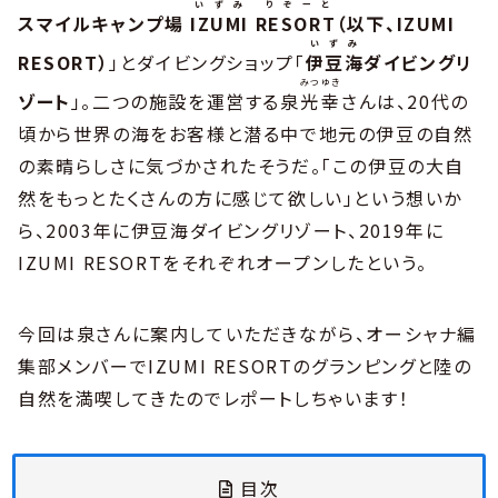
いずみ りぞーと
スマイルキャンプ場
IZUMI RESORT
（以下、IZUMI
いずみ
RESORT）
」とダイビングショップ「
伊豆海
ダイビングリ
みつゆき
ゾート
」。二つの施設を運営する泉
光幸
さんは、20代の
頃から世界の海をお客様と潜る中で地元の伊豆の自然
の素晴らしさに気づかされたそうだ。「この伊豆の大自
然をもっとたくさんの方に感じて欲しい」という想いか
ら、2003年に伊豆海ダイビングリゾート、2019年に
IZUMI RESORTをそれぞれオープンしたという。
今回は泉さんに案内していただきながら、オーシャナ編
集部メンバーでIZUMI RESORTのグランピングと陸の
自然を満喫してきたのでレポートしちゃいます！
目次