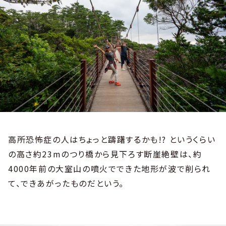
高所恐怖症の人はちょっと躊躇するかも!? というくらい
の高さ約23mのつり橋から見下ろす断崖絶壁は、約
4000年前の大室山の噴火でできた地形が波で削られ
て、できあがったものだという。