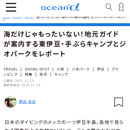
Home
>
TOPICS
>
TRAVEL
>
海だけじゃもったいない！地元ガイドが案内する東伊豆・手ぶらキャンプとジオパークをレポー
ト
海だけじゃもったいない！地元ガイド
が案内する東伊豆・手ぶらキャンプとジ
オパークをレポート
TRAVEL
|
DIVING SPOT
|
川奈
|
ジオパーク
|
伊豆
|
グラ
ンピング
|
特集
|
赤沢
|
キャンプ
公開日：
2021.11.10
最終更新日：
2021.11.18
積田 彗加
日本のダイビングのメッカの一つ伊豆半島。各地で見ら