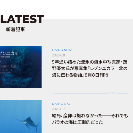
LATEST
新着記事
DIVING NEWS
2026.8.8
5年通い詰めた流氷の海――水中写真家・茂
野優太氏が写真集『レプンユカラ 北の
海に伝わる物語』8月8日刊行
DIVING SPOT
2026.8.7
結局、産卵は撮れなかった──それでも
パラオの海は圧倒的だった