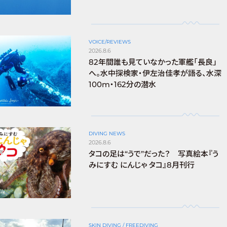
VOICE/REVIEWS
2026.8.6
82年間誰も見ていなかった軍艦「長良」
へ。水中探検家・伊左治佳孝が語る、水深
100m・162分の潜水
DIVING NEWS
2026.8.6
タコの足は“うで”だった？ 写真絵本『う
みにすむ にんじゃ タコ』8月刊行
SKIN DIVING / FREEDIVING