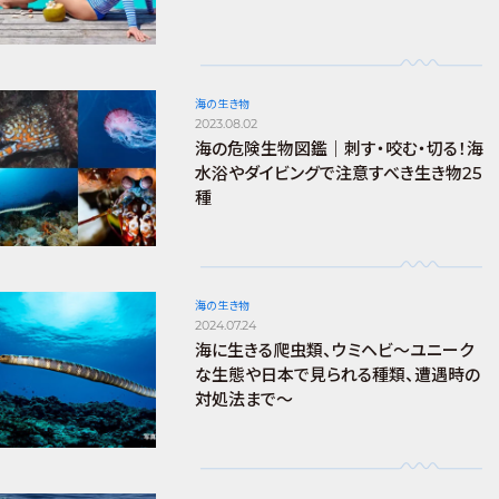
海の生き物
2023.08.02
海の危険生物図鑑｜刺す・咬む・切る！海
水浴やダイビングで注意すべき生き物25
種
海の生き物
2024.07.24
海に生きる爬虫類、ウミヘビ～ユニーク
な生態や日本で見られる種類、遭遇時の
対処法まで～