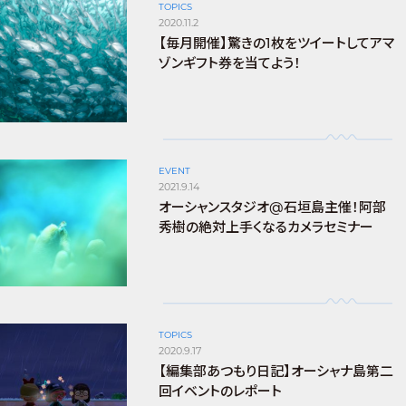
TOPICS
2020.11.2
【毎月開催】驚きの1枚をツイートしてアマ
ゾンギフト券を当てよう！
EVENT
2021.9.14
オーシャンスタジオ@石垣島主催！阿部
秀樹の絶対上手くなるカメラセミナー
TOPICS
2020.9.17
【編集部あつもり日記】オーシャナ島第二
回イベントのレポート