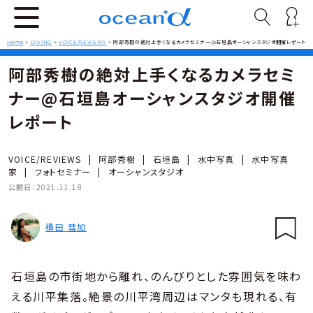
Home
>
DIVING
>
VOICE/REVIEWS
>
阿部秀樹の絶対上手くなるカメラセミナー@石垣島オーシャンスタジオ開催レポート
阿部秀樹の絶対上手くなるカメラセミ
ナー@石垣島オーシャンスタジオ開催
レポート
VOICE/REVIEWS
|
阿部秀樹
|
石垣島
|
水中写真
|
水中写真
家
|
フォトセミナー
|
オーシャンスタジオ
公開日：
2021.11.18
積田 彗加
石垣島の市街地から離れ、のんびりとした雰囲気を味わ
える川平集落。絶景の川平湾周辺はマンタも現れる、有