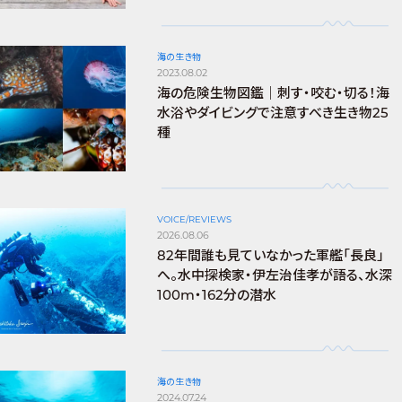
海の生き物
2023.08.02
海の危険生物図鑑｜刺す・咬む・切る！海
水浴やダイビングで注意すべき生き物25
種
VOICE/REVIEWS
2026.08.06
82年間誰も見ていなかった軍艦「長良」
へ。水中探検家・伊左治佳孝が語る、水深
100m・162分の潜水
海の生き物
2024.07.24