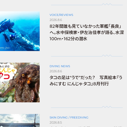
VOICE/REVIEWS
2026.8.6
82年間誰も見ていなかった軍艦「長良」
へ。水中探検家・伊左治佳孝が語る、水深
100m・162分の潜水
DIVING NEWS
2026.8.6
タコの足は“うで”だった？ 写真絵本『う
みにすむ にんじゃ タコ』8月刊行
SKIN DIVING / FREEDIVING
2026.8.5