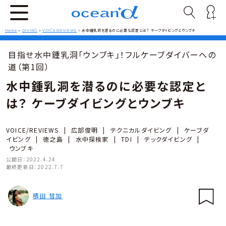
Home
>
DIVING
>
VOICE/REVIEWS
>
水中鍾乳洞を潜るのに必要な認定とは？ ケーブダイビングとウンブキ
目指せ水中鍾乳洞「ウンブキ」！フルケーブダイバーへの
道（第1回）
水中鍾乳洞を潜るのに必要な認定と
は？ ケーブダイビングとウンブキ
VOICE/REVIEWS
|
広部俊明
|
テクニカルダイビング
|
ケーブダ
イビング
|
徳之島
|
水中探検家
|
TDI
|
テックダイビング
|
ウンブキ
公開日：
2022.4.24
最終更新日：
2022.7.7
積田 彗加