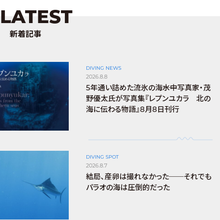
LATEST
新着記事
DIVING NEWS
2026.8.8
5年通い詰めた流氷の海――水中写真家・茂
野優太氏が写真集『レプンユカラ 北の
海に伝わる物語』8月8日刊行
DIVING SPOT
2026.8.7
結局、産卵は撮れなかった──それでも
パラオの海は圧倒的だった