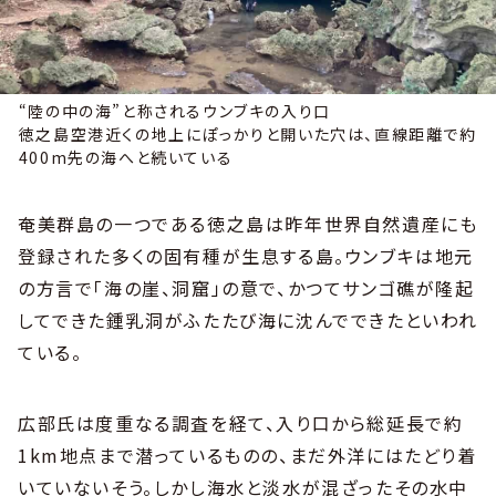
“陸の中の海”と称されるウンブキの入り口
徳之島空港近くの地上にぽっかりと開いた穴は、直線距離で約
400m先の海へと続いている
奄美群島の一つである徳之島は昨年世界自然遺産にも
登録された多くの固有種が生息する島。ウンブキは地元
の方言で「海の崖、洞窟」の意で、かつてサンゴ礁が隆起
してできた鍾乳洞がふたたび海に沈んでできたといわれ
ている。
広部氏は度重なる調査を経て、入り口から総延長で約
1km地点まで潜っているものの、まだ外洋にはたどり着
いていないそう。しかし海水と淡水が混ざったその水中