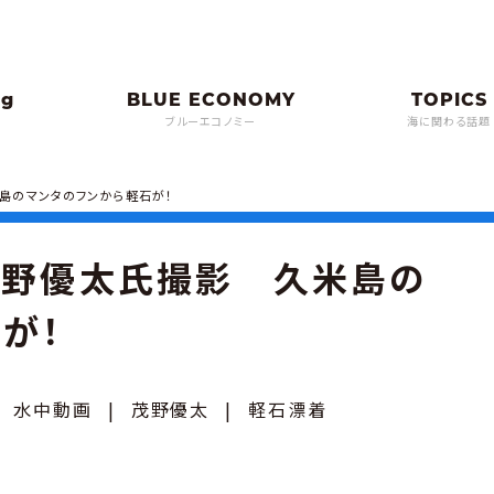
ブルーエコノミー
海に関わる話題
島のマンタのフンから軽石が！
茂野優太氏撮影 久米島の
が！
|
水中動画
|
茂野優太
|
軽石漂着