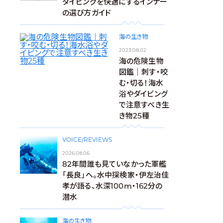
ダイビングを快適にするインナー
の選び方ガイド
海の生き物
2023.08.02
海の危険生物
図鑑｜刺す・咬
む・切る！海水
浴やダイビング
で注意すべき生
き物25種
VOICE/REVIEWS
2026.08.06
82年間誰も見ていなかった軍艦
「長良」へ。水中探検家・伊左治佳
孝が語る、水深100m・162分の
潜水
海の生き物