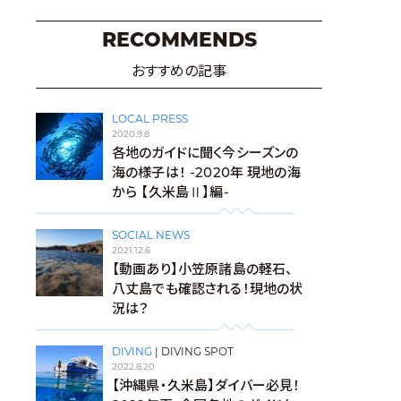
RECOMMENDS
おすすめの記事
LOCAL PRESS
2020.9.8
各地のガイドに聞く今シーズンの
海の様子は！ -2020年 現地の海
から 【久米島Ⅱ】編-
SOCIAL NEWS
2021.12.6
【動画あり】小笠原諸島の軽石、
八丈島でも確認される！現地の状
況は？
DIVING
|
DIVING SPOT
2022.8.20
【沖縄県・久米島】ダイバー必見！