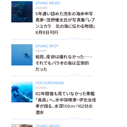
DIVING NEWS
2026.8.8
5年通い詰めた流氷の海――水中写
真家・茂野優太氏が写真集『レプ
ンユカラ 北の海に伝わる物語』
8月8日刊行
DIVING SPOT
2026.8.7
結局、産卵は撮れなかった──
それでもパラオの海は圧倒的
だった
VOICE/REVIEWS
2026.8.6
82年間誰も見ていなかった軍艦
「長良」へ。水中探検家・伊左治佳
孝が語る、水深100m・162分の
潜水
DIVING NEWS