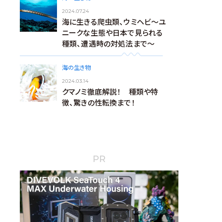
2024.07.24
海に生きる爬虫類、ウミヘビ～ユ
ニークな生態や日本で見られる
種類、遭遇時の対処法まで～
海の生き物
2024.03.14
クマノミ徹底解説！ 種類や特
徴、驚きの性転換まで！
PR